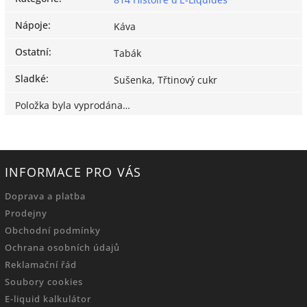
Nápoje
:
Káva
Ostatní
:
Tabák
Sladké
:
Sušenka, Třtinový cukr
Položka byla vyprodána…
INFORMACE PRO VÁS
Doprava a platba
Prodejny
Obchodní podmínky
Ochrana osobních údajů
Reklamační řád
Soubory cookies
E-liquid kalkulátor