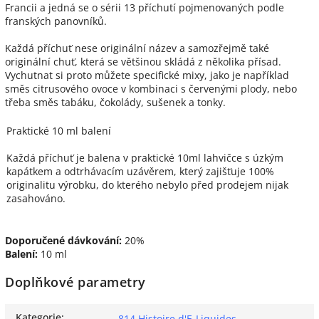
Francii a jedná se o sérii 13 příchutí pojmenovaných podle
franských panovníků.
Každá příchuť nese originální název a samozřejmě také
originální chuť, která se většinou skládá z několika přísad.
Vychutnat si proto můžete specifické mixy, jako je například
směs citrusového ovoce v kombinaci s červenými plody, nebo
třeba směs tabáku, čokolády, sušenek a tonky.
Praktické 10 ml balení
Každá příchuť je balena v praktické 10ml lahvičce s úzkým
kapátkem a odtrhávacím uzávěrem, který zajišťuje 100%
originalitu výrobku, do kterého nebylo před prodejem nijak
zasahováno.
Doporučené dávkování:
20%
Balení:
10 ml
Doplňkové parametry
Kategorie
:
814 Histoire d'E-Liquides