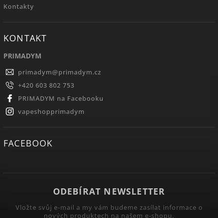
Kontakty
KONTAKT
PRIMADYM
primadym
@
primadym.cz
+420 603 802 753
PRIMADYM na Facebooku
vapeshopprimadym
FACEBOOK
ODEBÍRAT NEWSLETTER
Vložte svůj e-mail a my vám budeme zasílat informace o
nových produktech na našem e-shopu.