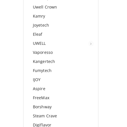
Uwell Crown
Kamry
Joyetech
Eleaf
UWELL
Vaporesso
Kangertech
Fumytech
IJOY
Aspire
FreeMax
Borshway
Steam Crave
Digiflavor