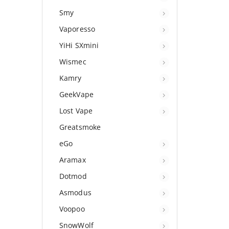
Smy
Vaporesso
YiHi SXmini
Wismec
Kamry
GeekVape
Lost Vape
Greatsmoke
eGo
Aramax
Dotmod
Asmodus
Voopoo
SnowWolf