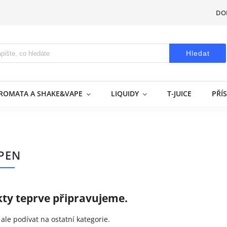
DO
Hledat
AROMATA A SHAKE&VAPE
LIQUIDY
T-JUICE
PŘÍ
PEN
ty teprve připravujeme.
ale podívat na ostatní kategorie.