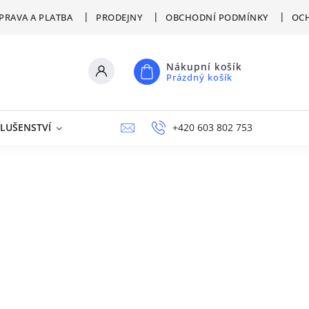
PRAVA A PLATBA
PRODEJNY
OBCHODNÍ PODMÍNKY
OCH
Nákupní košík
Prázdný košík
SLUŠENSTVÍ
VÝPRODEJ
NAPIŠTE NÁM
+420 603 802 753
PRODEJNY