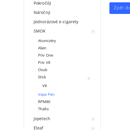
Pokročilý
Zpět d
Náročný
Jednorázové e-cigarety
SMOK
Atomizéry
Alien
Priv One
Priv V8
Osub
Stick
V8
Vape Pen
RPM80
Thallo
Joyetech
Eleaf