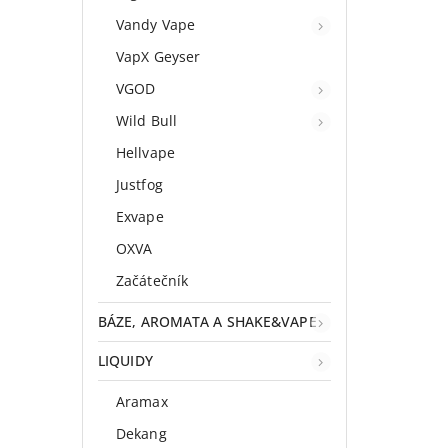
Vandy Vape
VapX Geyser
VGOD
Wild Bull
Hellvape
Justfog
Exvape
OXVA
Začátečník
BÁZE, AROMATA A SHAKE&VAPE
LIQUIDY
Aramax
Dekang