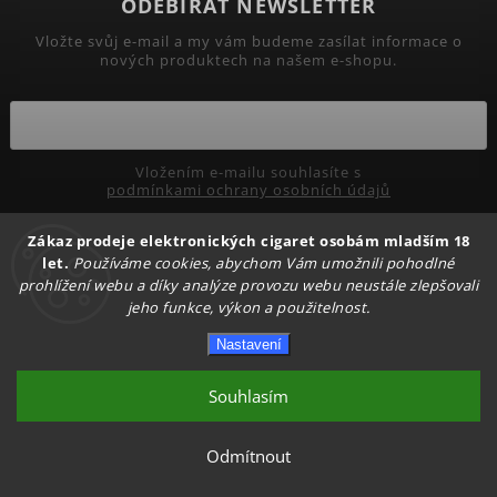
ODEBÍRAT NEWSLETTER
Vložte svůj e-mail a my vám budeme zasílat informace o
nových produktech na našem e-shopu.
Vložením e-mailu souhlasíte s
podmínkami ochrany osobních údajů
Zákaz prodeje elektronických cigaret osobám mladším 18
Přihlásit se
let.
Používáme cookies, abychom Vám umožnili pohodlné
prohlížení webu a díky analýze provozu webu neustále zlepšovali
jeho funkce, výkon a použitelnost.
Copyright 2026
PRIMADYM.CZ
. Všechna práva vyhrazena.
Nastavení
Upravit nastavení cookies
Vytvořil
Shoptet
| Design
Shoptak.cz.
Souhlasím
Odmítnout