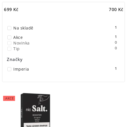
Doporučujeme
699
Kč
700
Kč
Nejlevnější
Nejprodávanější
1
Na skladě
Abecedně
1
Akce
0
Novinka
0
Tip
Značky
1
Imperia
AKCE