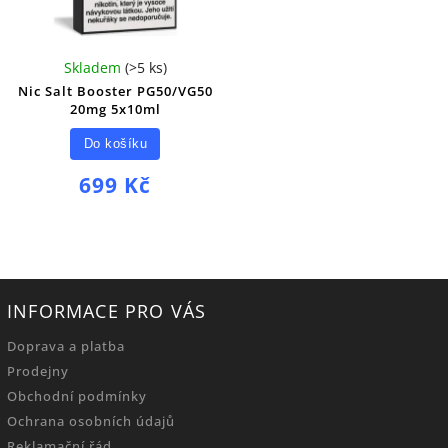
Skladem
(
>5 ks
)
Nic Salt Booster PG50/VG50
20mg 5x10ml
Do košíku
699 Kč
INFORMACE PRO VÁS
Doprava a platba
Prodejny
Obchodní podmínky
Ochrana osobních údajů
Reklamační řád