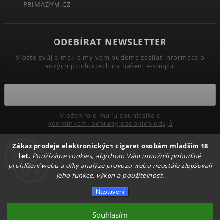
PRIMADYM.CZ
ODEBÍRAT NEWSLETTER
Vložte svůj e-mail a my vám budeme zasílat informace o
nových produktech na našem e-shopu.
Vložením e-mailu souhlasíte s
podmínkami ochrany osobních údajů
Zákaz prodeje elektronických cigaret osobám mladším 18
Přihlásit se
let.
Používáme cookies, abychom Vám umožnili pohodlné
prohlížení webu a díky analýze provozu webu neustále zlepšovali
jeho funkce, výkon a použitelnost.
Copyright 2026
PRIMADYM.CZ
. Všechna práva vyhrazena.
Nastavení
Upravit nastavení cookies
Vytvořil
Shoptet
| Design
Shoptak.cz.
Souhlasím