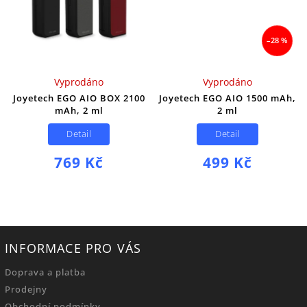
–28 %
Vyprodáno
Vyprodáno
Joyetech EGO AIO BOX 2100
Joyetech EGO AIO 1500 mAh,
mAh, 2 ml
2 ml
Detail
Detail
769 Kč
499 Kč
INFORMACE PRO VÁS
Doprava a platba
Prodejny
Obchodní podmínky