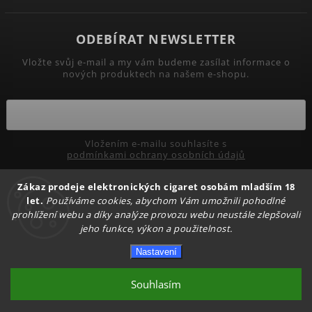
ODEBÍRAT NEWSLETTER
Vložte svůj e-mail a my vám budeme zasílat informace o
nových produktech na našem e-shopu.
Vložením e-mailu souhlasíte s
podmínkami ochrany osobních údajů
Zákaz prodeje elektronických cigaret osobám mladším 18
Přihlásit se
let.
Používáme cookies, abychom Vám umožnili pohodlné
prohlížení webu a díky analýze provozu webu neustále zlepšovali
jeho funkce, výkon a použitelnost.
Copyright 2026
PRIMADYM.CZ
. Všechna práva vyhrazena.
Nastavení
Upravit nastavení cookies
Vytvořil
Shoptet
| Design
Shoptak.cz.
Souhlasím