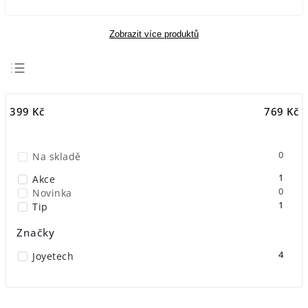
Zobrazit více produktů
Doporučujeme
399
Kč
769
Kč
Nejlevnější
Nejdražší
0
Na skladě
Nejprodávanější
1
Abecedně
Akce
0
Novinka
1
Tip
Značky
4
Joyetech