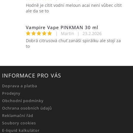
Hodně je cítit vodní meloun acai není vůbec cítit
ale da se to
Vampire Vape PINKMAN 30 ml
|
Martin
|
23.2.2026
Dobrá citrusová chuť zanáší spirálku ale stojí za
to
INFORMACE PRO VÁS
Doprava a platba
Prodejny
Obchodní podmínky
Ochrana osobních údajů
Reklamační řád
Soubory cookies
E-liquid kalkulátor