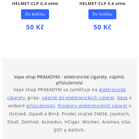
HELMET-CLP 0,4 oHm
HELMET-CLP 0,6 oHm
Do košíku
Do košíku
50 Kč
50 Kč
Vape shop PRIMADYM - elektronické cigarety, náplně,
příslušenství
Vape shop PRIMADYM se zaměřuje na
elektronické
cigarety
, gripy,
náplně do elektronických cigaret,
báze
a
veškeré
příslušenství
.
Prodejny elektronických cigaret
v
Ostravě, Opavě a Brně. Prodej značek SMOK, Joyetech,
Eleaf, Dotmod, Asmodus, HCigar, Wismec, Aramax, eGo,
IJOY a dalších.