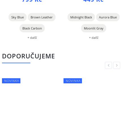
Sky Blue
Brown Leather
Midnight Black
Aurora Blue
Black Carbon
Moonlit Gray
+ další
+ další
DOPORUČUJEME
Previous
Next
NOVINKA
NOVINKA