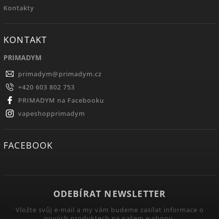
Kontakty
KONTAKT
PRIMADYM
primadym
@
primadym.cz
+420 603 802 753
PRIMADYM na Facebooku
vapeshopprimadym
FACEBOOK
ODEBÍRAT NEWSLETTER
Vložte svůj e-mail a my vám budeme zasílat informace o
nových produktech na našem e-shopu.