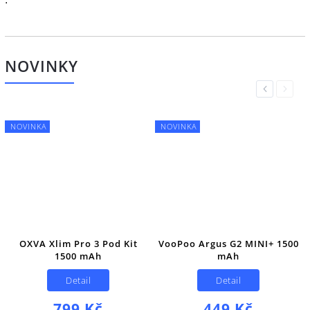
NOVINKY
Previous
Next
NOVINKA
NOVINKA
OXVA Xlim Pro 3 Pod Kit
VooPoo Argus G2 MINI+ 1500
1500 mAh
mAh
Detail
Detail
799 Kč
449 Kč