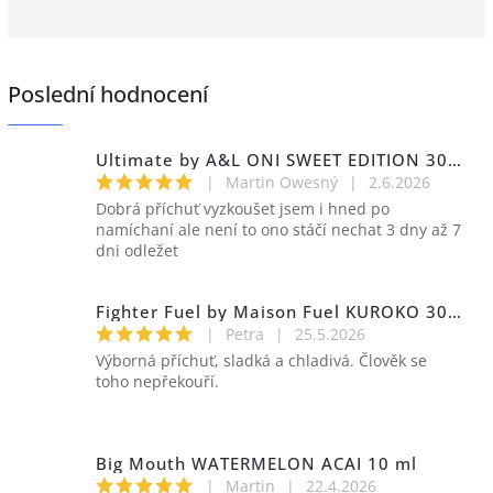
Poslední hodnocení
Ultimate by A&L ONI SWEET EDITION 30 ml
|
Martin Owesný
|
2.6.2026
Dobrá příchuť vyzkoušet jsem i hned po
namíchaní ale není to ono stáčí nechat 3 dny až 7
dni odležet
Fighter Fuel by Maison Fuel KUROKO 30 ml
|
Petra
|
25.5.2026
Výborná příchuť, sladká a chladivá. Člověk se
toho nepřekouří.
Big Mouth WATERMELON ACAI 10 ml
|
Martin
|
22.4.2026