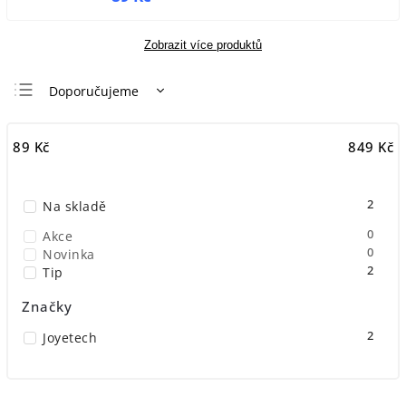
Zobrazit více produktů
Doporučujeme
Nejlevnější
89
Kč
849
Kč
Nejdražší
Nejprodávanější
2
Na skladě
Abecedně
0
Akce
0
Novinka
2
Tip
Značky
2
Joyetech