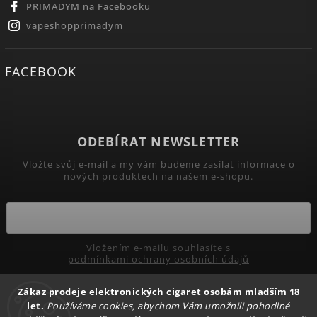
PRIMADYM na Facebooku
vapeshopprimadym
FACEBOOK
ODEBÍRAT NEWSLETTER
Vložte svůj e-mail a my vám budeme zasílat informace o
nových produktech na našem e-shopu.
Vložením e-mailu souhlasíte s
podmínkami ochrany osobních údajů
Zákaz prodeje elektronických cigaret osobám mladším 18
Přihlásit se
let.
Používáme cookies, abychom Vám umožnili pohodlné