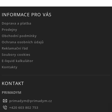
INFORMACE PRO VÁS
Doprava a platba
Prodejny
Obchodní podmínky
Ochrana osobních údajů
Reklamační řád
Soubory cookies
E-liquid kalkulátor
Kontakty
KONTAKT
PRIMADYM
primadym
@
primadym.cz
+420 603 802 753