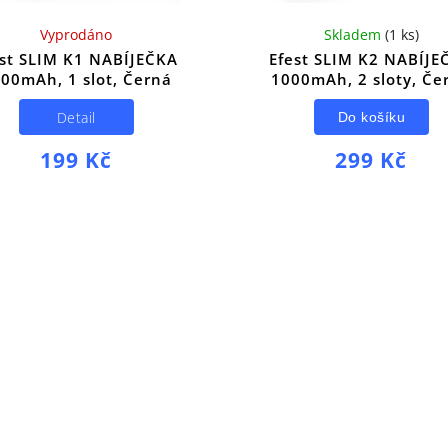
Vyprodáno
Skladem
(
1 ks
)
est SLIM K1 NABÍJEČKA
Efest SLIM K2 NABÍJE
00mAh, 1 slot, Černá
1000mAh, 2 sloty, Če
Detail
Do košíku
199 Kč
299 Kč