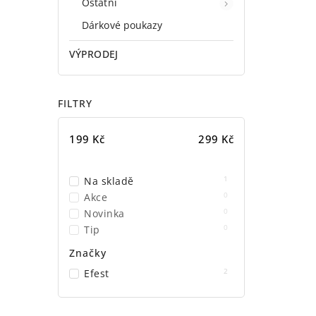
Ostatní
Dárkové poukazy
VÝPRODEJ
FILTRY
199
Kč
299
Kč
1
Na skladě
0
Akce
0
Novinka
0
Tip
Značky
2
Efest