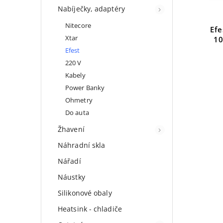
Nabíječky, adaptéry
Nitecore
Ef
Xtar
10
Efest
220 V
Kabely
Power Banky
Ohmetry
Do auta
Žhavení
Náhradní skla
Nářadí
Náustky
Silikonové obaly
Heatsink - chladiče