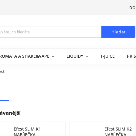
DO
Hledat
AROMATA A SHAKE&VAPE
LIQUIDY
T-JUICE
PŘÍ
est
ávanější
Efest SLIM K1
Efest SLIM K2
NABÍJEČKA
NABÍJEČKA