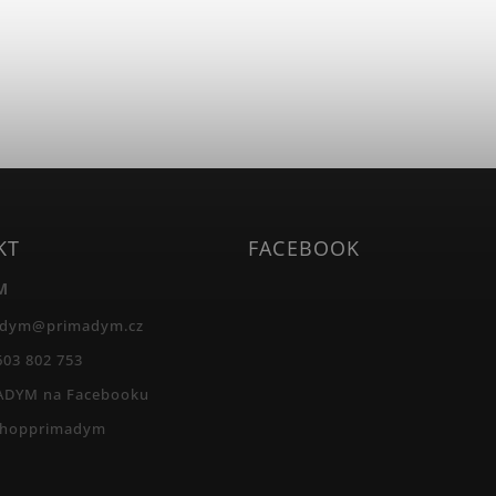
KT
FACEBOOK
M
adym
@
primadym.cz
603 802 753
ADYM na Facebooku
shopprimadym