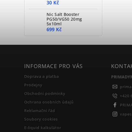
30 Kč
Nic Salt Booster
PG50/VG50 20mg
5x10ml
699 Kč
INFORMACE PRO VÁS
KONTA
Doprava a platba
PRIMADY
Prodejny
prim
Obchodní podmínky
+420 
Ochrana osobních údajů
PRIM
Reklamační řád
vape
Soubory cookies
E-liquid kalkulátor