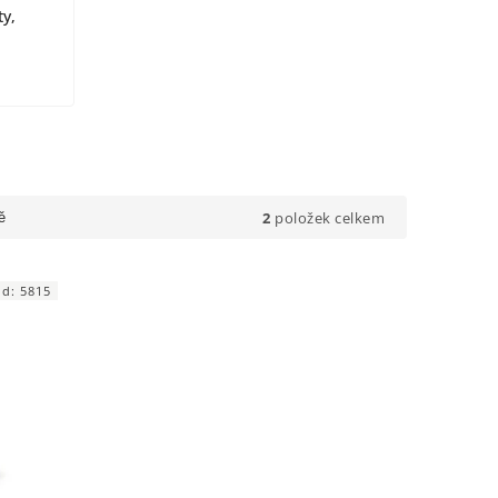
ty,
2
položek celkem
ě
ód:
5815