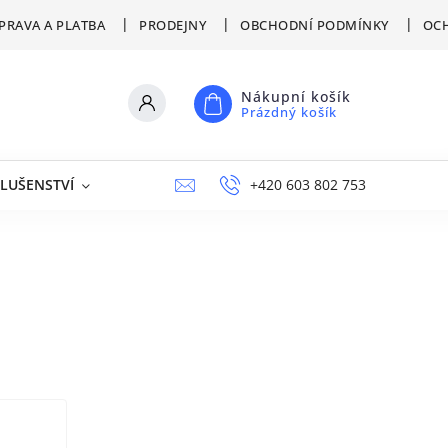
PRAVA A PLATBA
PRODEJNY
OBCHODNÍ PODMÍNKY
OCH
Nákupní košík
Prázdný košík
SLUŠENSTVÍ
VÝPRODEJ
NAPIŠTE NÁM
+420 603 802 753
PRODEJNY