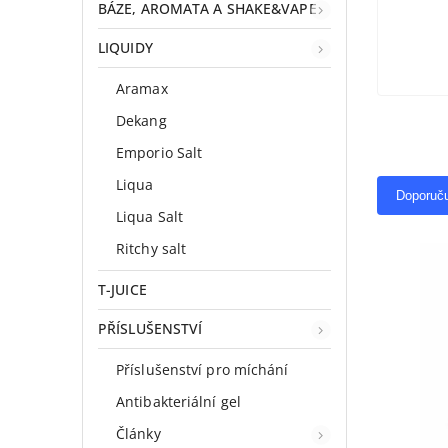
BÁZE, AROMATA A SHAKE&VAPE
LIQUIDY
Aramax
Dekang
Emporio Salt
Liqua
Doporuč
Liqua Salt
Ritchy salt
T-JUICE
PŘÍSLUŠENSTVÍ
Příslušenství pro míchání
Antibakteriální gel
Články