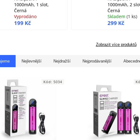
1000mAh, 1 slot,
1000mAh, 2 slo
Černá
Černá
Vyprodáno
Skladem
(
1 ks
)
199 Kč
299 Kč
Zobrazit více produktů
ujeme
Nejlevnější
Nejdražší
Nejprodávanější
Abecedn
Kód:
5034
K