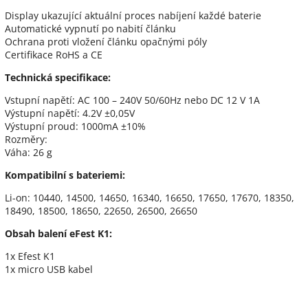
Display ukazující aktuální proces nabíjení každé baterie
Automatické vypnutí po nabití článku
Ochrana proti vložení článku opačnými póly
Certifikace RoHS a CE
Technická specifikace:
Vstupní napětí: AC 100 – 240V 50/60Hz nebo DC 12 V 1A
Výstupní napětí: 4.2V ±0,05V
Výstupní proud: 1000mA ±10%
Rozměry:
Váha: 26 g
Kompatibilní s bateriemi:
Li-on: 10440, 14500, 14650, 16340, 16650, 17650, 17670, 18350,
18490, 18500, 18650, 22650, 26500, 26650
Obsah balení eFest K1:
1x Efest K1
1x micro USB kabel