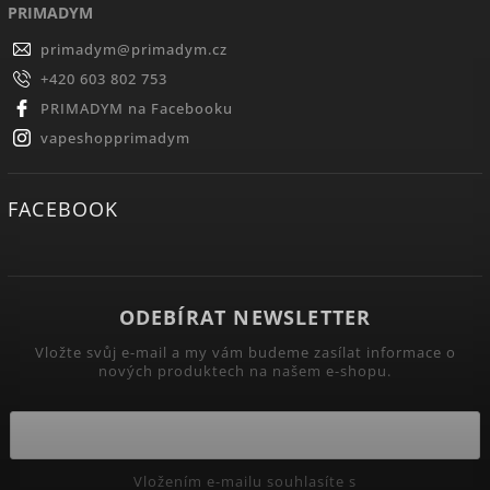
PRIMADYM
primadym
@
primadym.cz
+420 603 802 753
PRIMADYM na Facebooku
vapeshopprimadym
FACEBOOK
ODEBÍRAT NEWSLETTER
Vložte svůj e-mail a my vám budeme zasílat informace o
nových produktech na našem e-shopu.
Vložením e-mailu souhlasíte s