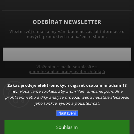
ODEBÍRAT NEWSLETTER
Vložte svůj e-mail a my vám budeme zasílat informace o
nových produktech na našem e-shopu.
Vložením e-mailu souhlasíte s
podmínkami ochrany osobních údajů
Zákaz prodeje elektronických cigaret osobám mladším 18
Přihlásit se
let.
Používáme cookies, abychom Vám umožnili pohodlné
prohlížení webu a díky analýze provozu webu neustále zlepšovali
jeho funkce, výkon a použitelnost.
Copyright 2026
PRIMADYM.CZ
. Všechna práva vyhrazena.
Nastavení
Upravit nastavení cookies
Vytvořil
Shoptet
| Design
Shoptak.cz.
Souhlasím