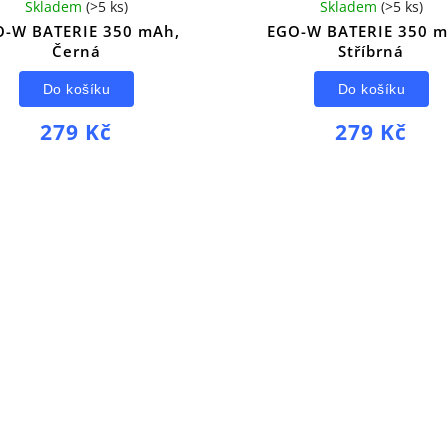
Skladem
(
>5 ks
)
Skladem
(
>5 ks
)
O-W BATERIE 350 mAh,
EGO-W BATERIE 350 m
Černá
Stříbrná
Do košíku
Do košíku
279 Kč
279 Kč