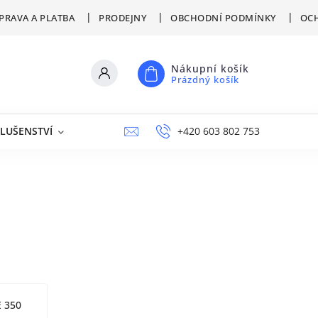
PRAVA A PLATBA
PRODEJNY
OBCHODNÍ PODMÍNKY
OCH
Nákupní košík
Prázdný košík
SLUŠENSTVÍ
VÝPRODEJ
NAPIŠTE NÁM
+420 603 802 753
PRODEJNY
 350