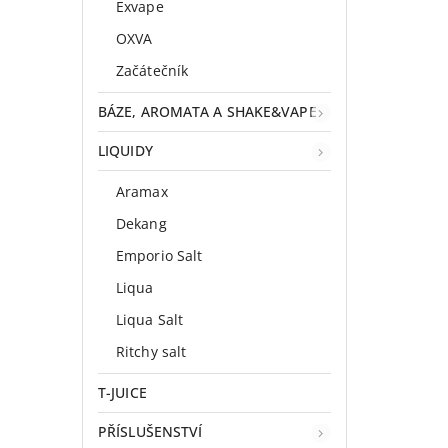
Exvape
OXVA
Začátečník
BÁZE, AROMATA A SHAKE&VAPE
LIQUIDY
Aramax
Dekang
Emporio Salt
Liqua
Liqua Salt
Ritchy salt
T-JUICE
PŘÍSLUŠENSTVÍ