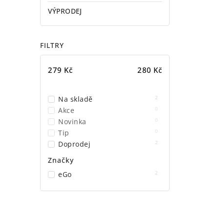
VÝPRODEJ
FILTRY
279
Kč
280
Kč
2
Na skladě
0
Akce
0
Novinka
0
Tip
2
Doprodej
Značky
2
eGo