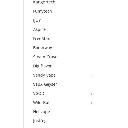
Kangertech
Fumytech
IJOY
Aspire
FreeMax
Borshway
Steam Crave
Digiflavor
Vandy Vape
VapX Geyser
VGOD
Wild Bull
Hellvape
Justfog