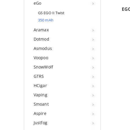
eGo
EG
GS EGO II Twist
350 mAh
Aramax
Dotmod
Asmodus
Voopoo
SnowWolf
GTRS
HCigar
Vaping
Smoant
Aspire
Justfog