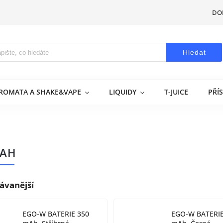
DO
Hledat
AROMATA A SHAKE&VAPE
LIQUIDY
T-JUICE
PŘÍ
MAH
ávanější
EGO-W BATERIE 350
EGO-W BATERIE