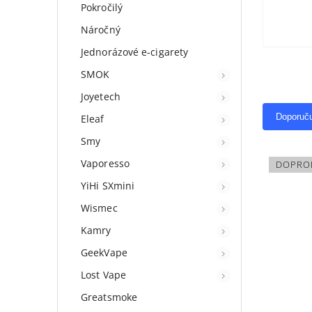
Pokročilý
Náročný
Jednorázové e-cigarety
SMOK
Joyetech
Doporuč
Eleaf
Smy
Vaporesso
DOPRO
YiHi SXmini
Wismec
Kamry
GeekVape
Lost Vape
Greatsmoke