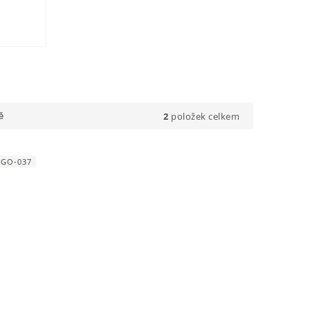
2
položek celkem
ě
EGO-037