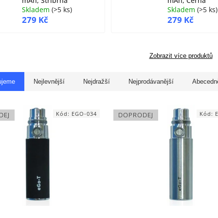
mAh, Stříbrná
mAh, Černá
Skladem
(
>5 ks
)
Skladem
(
>5 ks
)
279 Kč
279 Kč
Zobrazit více produktů
ujeme
Nejlevnější
Nejdražší
Nejprodávanější
Abecedn
Kód:
EGO-034
Kód:
DEJ
DOPRODEJ