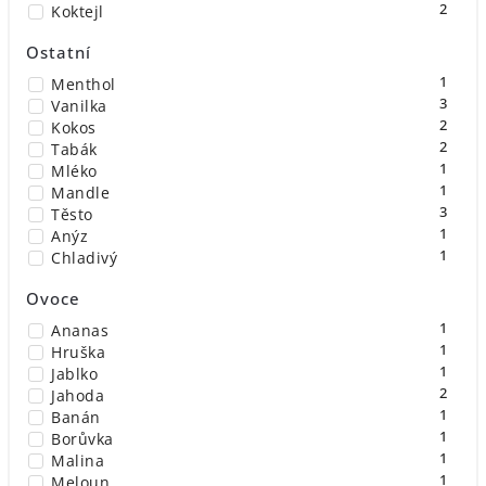
2
Koktejl
Ostatní
1
Menthol
3
Vanilka
2
Kokos
2
Tabák
1
Mléko
1
Mandle
3
Těsto
1
Anýz
1
Chladivý
Ovoce
1
Ananas
1
Hruška
1
Jablko
2
Jahoda
1
Banán
1
Borůvka
1
Malina
1
Meloun