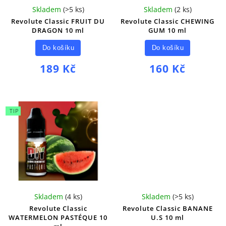
Skladem
(
>5 ks
)
Skladem
(
2 ks
)
Revolute Classic FRUIT DU
Revolute Classic CHEWING
DRAGON 10 ml
GUM 10 ml
Do košíku
Do košíku
189 Kč
160 Kč
TIP
Skladem
(
4 ks
)
Skladem
(
>5 ks
)
Revolute Classic
Revolute Classic BANANE
WATERMELON PASTÉQUE 10
U.S 10 ml