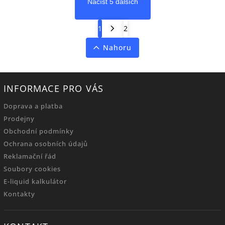
Načíst 5 dalších
1
2
Nahoru
INFORMACE PRO VÁS
Doprava a platba
Prodejny
Obchodní podmínky
Ochrana osobních údajů
Reklamační řád
Soubory cookies
E-liquid kalkulátor
Kontakty