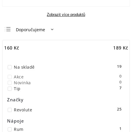
Zobrazit více produktů
Doporučujeme
Nejlevnější
160
Kč
189
Kč
Nejdražší
Nejprodávanější
19
Na skladě
Abecedně
0
Akce
0
Novinka
7
Tip
Značky
25
Revolute
Nápoje
1
Rum