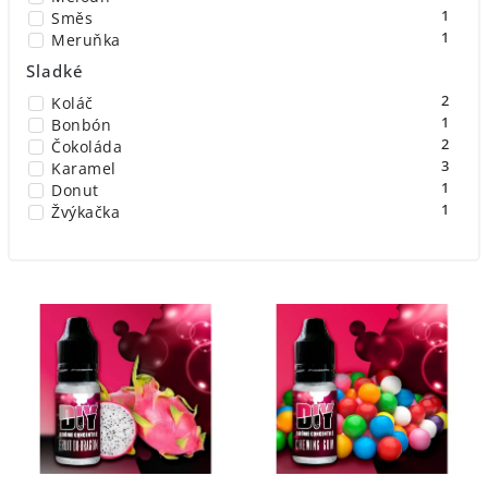
1
Směs
1
Meruňka
1
Mango
Sladké
1
Citrusové plody
2
Koláč
1
Červený rybíz
1
Bonbón
1
Třešeň
2
Čokoláda
1
Cukrový meloun
3
Karamel
1
Donut
1
Žvýkačka