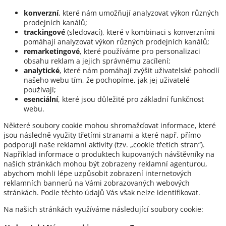
konverzní
, které nám umožňují analyzovat výkon různých
prodejních kanálů;
trackingové
(sledovací), které v kombinaci s konverzními
pomáhají analyzovat výkon různých prodejních kanálů;
remarketingové
, které používáme pro personalizaci
obsahu reklam a jejich správnému zacílení;
analytické
, které nám pomáhají zvýšit uživatelské pohodlí
našeho webu tím, že pochopíme, jak jej uživatelé
používají;
esenciální
, které jsou důležité pro základní funkčnost
webu.
Některé soubory cookie mohou shromažďovat informace, které
jsou následně využity třetími stranami a které např. přímo
podporují naše reklamní aktivity (tzv. „cookie třetích stran“).
Například informace o produktech kupovaných návštěvníky na
našich stránkách mohou být zobrazeny reklamní agenturou,
abychom mohli lépe uzpůsobit zobrazení internetových
reklamních bannerů na Vámi zobrazovaných webových
stránkách. Podle těchto údajů Vás však nelze identifikovat.
Na našich stránkách využíváme následující soubory cookie: