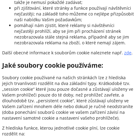
takže je nemusí pokaždé zadávat;
při zjišťování, které stránky a funkce používají návštěvníci
nejčastěji; na základě toho můžeme co nejlépe přizpůsobit
naši nabídku Vašim požadavkům;
pomáhají nám zjistit, které reklamy si návštěvníci
nejčastěji prohlíží, aby se jim při procházení stránek
nezobrazovala stále stejná reklama, případně aby se jim
nezobrazovala reklama na zboží, o které nemají zájem.
Další obecné informace k souborům cookie naleznete např.
zde
.
Jaké soubory cookie používáme:
Soubory cookie používané na našich stránkách lze z hlediska
jejich trvanlivosti rozdělit na dva základní typy. Krátkodobé tzv.
„session cookie“ které jsou pouze dočasné a zůstávají uloženy ve
Vašem prohlížeči pouze do té doby, než prohlížeč zavřete, a
dlouhodobě tzv. „persistent cookie“, které zůstávají uloženy ve
Vašem zařízení mnohem déle nebo dokud je ručně neodstraníte
(doba ponechání souborů cookie ve vašem zařízení závisí na
nastavení samotné cookie a nastavení vašeho prohlížeče).
Z hlediska funkce, kterou jednotlivé cookie plní, lze cookie
rozdělit na: