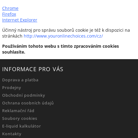
Chrome
Firefox
Internet Explorer
Účinný nástroj pro správu souborů cookie je též k dispozici na
stránkách
http://www.youronlinechoices.com/cz/
Používáním tohoto webu s tímto zpracováním cookies
souhlasíte.
INFORMACE PRO VÁS
Doprava a platba
Prodejny
Obchodní podmínky
Ochrana osobních údajů
Reklamační řád
Soubory cookies
E-liquid kalkulátor
Kontakty