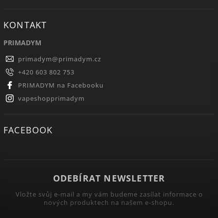
KONTAKT
PRIMADYM
primadym
@
primadym.cz
+420 603 802 753
PRIMADYM na Facebooku
vapeshopprimadym
FACEBOOK
ODEBÍRAT NEWSLETTER
Vložte svůj e-mail a my vám budeme zasílat informace o
nových produktech na našem e-shopu.