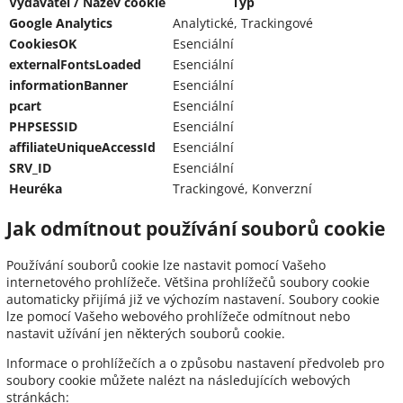
Vydavatel / Název cookie
Typ
Google Analytics
Analytické, Trackingové
CookiesOK
Esenciální
externalFontsLoaded
Esenciální
informationBanner
Esenciální
pcart
Esenciální
PHPSESSID
Esenciální
affiliateUniqueAccessId
Esenciální
SRV_ID
Esenciální
Heuréka
Trackingové, Konverzní
Jak odmítnout používání souborů cookie
Používání souborů cookie lze nastavit pomocí Vašeho
internetového prohlížeče. Většina prohlížečů soubory cookie
automaticky přijímá již ve výchozím nastavení. Soubory cookie
lze pomocí Vašeho webového prohlížeče odmítnout nebo
nastavit užívání jen některých souborů cookie.
Informace o prohlížečích a o způsobu nastavení předvoleb pro
soubory cookie můžete nalézt na následujících webových
stránkách: