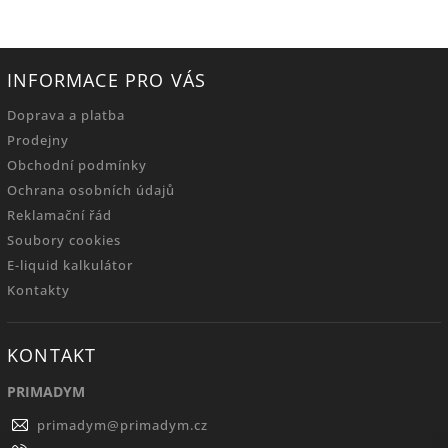
INFORMACE PRO VÁS
Doprava a platba
Prodejny
Obchodní podmínky
Ochrana osobních údajů
Reklamační řád
Soubory cookies
E-liquid kalkulátor
Kontakty
KONTAKT
PRIMADYM
primadym
@
primadym.cz