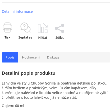
Detailní informace
Tisk
Zeptat se
Hlídat
Sdílet
Popis
Hodnocení
Diskuze
Detailní popis produktu
Lahvička ve stylu Chubby Gorilla je opatřena dětskou pojistkou,
širším hrdlem a praktickým, velmi úzkým kapátkem, díky
kterému je nalévání e-liquidu velice snadné a nepříjemné vylití,
či přelití se s touto lahvičkou již nemůže stát.
Objem: 60 ml