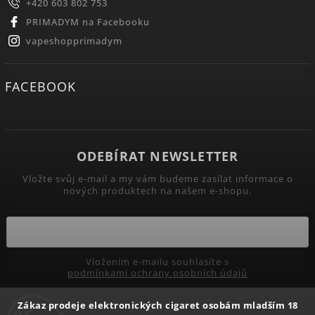
+420 603 802 753
PRIMADYM na Facebooku
vapeshopprimadym
FACEBOOK
ODEBÍRAT NEWSLETTER
Vložte svůj e-mail a my vám budeme zasílat informace o
nových produktech na našem e-shopu.
Vložením e-mailu souhlasíte s
podmínkami ochrany osobních údajů
Přihlásit se
Zákaz prodeje elektronických cigaret osobám mladším 18