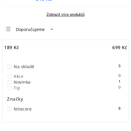
Zobrazit více produktů
Doporučujeme
Nejlevnější
189
Kč
699
Kč
Nejdražší
Nejprodávanější
5
Na skladě
Abecedně
0
Akce
1
Novinka
0
Tip
Značky
8
Nitecore