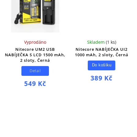
Vyprodáno
Skladem
(
1 ks
)
Nitecore UM2 USB
Nitecore NABÍJEČKA UI2
NABÍJEČKA S LCD 1500 mAh,
1000 mAh, 2 sloty, Černá
2 sloty, Černá
Do košíku
Detail
389 Kč
549 Kč