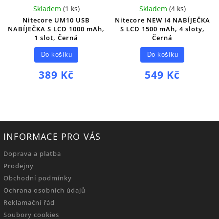
Skladem
(
1 ks
)
Skladem
(
4 ks
)
Nitecore UM10 USB
Nitecore NEW I4 NABÍJEČKA
NABÍJEČKA S LCD 1000 mAh,
S LCD 1500 mAh, 4 sloty,
1 slot, Černá
Černá
Do košíku
Do košíku
389 Kč
549 Kč
INFORMACE PRO VÁS
Doprava a platba
Prodejny
Obchodní podmínky
Ochrana osobních údajů
Reklamační řád
Soubory cookies