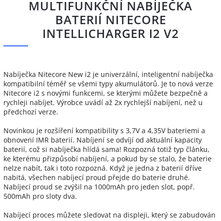
MULTIFUNKČNÍ NABÍJEČKA
BATERIÍ NITECORE
INTELLICHARGER I2 V2
Nabíječka Nitecore New i2 je univerzální, inteligentní nabíječka
kompatibilní téměř se všemi typy akumulátorů. Je to nová verze
Nitecore i2 s novými funkcemi, se kterými můžete bezpečně a
rychleji nabíjet. Výrobce uvádí až 2x rychlejší nabíjení, než u
předchozí verze.
Novinkou je rozšíření kompatibility s 3,7V a 4,35V bateriemi a
obnovení IMR baterií. Nabíjení se odvíjí od aktuální kapacity
baterií, což si nabíječka hlídá sama! Rozpozná totiž typ článku,
ke kterému přizpůsobí nabíjení, a pokud by se stalo, že baterie
nelze nabít, tak i toto rozpozná. Když je jedna z baterií dříve
nabitá, všechen nabíjecí proud přejde do baterie druhé.
Nabíjecí proud se zvýšil na 1000mAh pro jeden slot, popř.
500mAh pro sloty dva.
Nabíjecí proces můžete sledovat na displeji, který se zabudován