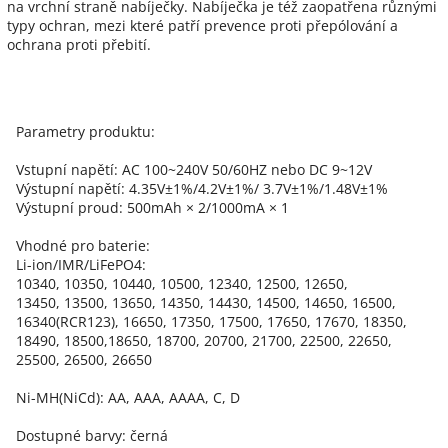
na vrchní straně nabíječky. Nabíječka je též zaopatřena různými
typy ochran, mezi které patří prevence proti přepólování a
ochrana proti přebití.
Parametry produktu:
Vstupní napětí: AC 100~240V 50/60HZ nebo DC 9~12V
Výstupní napětí: 4.35V±1%/4.2V±1%/ 3.7V±1%/1.48V±1%
Výstupní proud: 500mAh × 2/1000mA × 1
Vhodné pro baterie:
Li-ion/IMR/LiFePO4:
10340, 10350, 10440, 10500, 12340, 12500, 12650,
13450, 13500, 13650, 14350, 14430, 14500, 14650, 16500,
16340(RCR123), 16650, 17350, 17500, 17650, 17670, 18350,
18490, 18500,18650, 18700, 20700, 21700, 22500, 22650,
25500, 26500, 26650
Ni-MH(NiCd): AA, AAA, AAAA, C, D
Dostupné barvy: černá