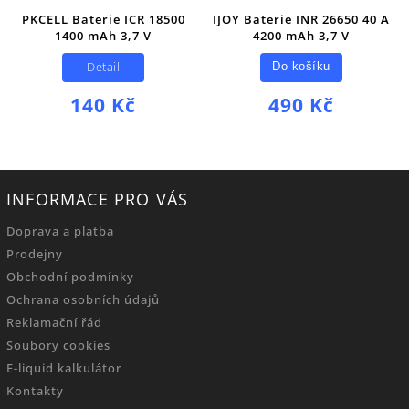
PKCELL Baterie ICR 18500
IJOY Baterie INR 26650 40 A
1400 mAh 3,7 V
4200 mAh 3,7 V
Detail
Do košíku
140 Kč
490 Kč
INFORMACE PRO VÁS
Doprava a platba
Prodejny
Obchodní podmínky
Ochrana osobních údajů
Reklamační řád
Soubory cookies
E-liquid kalkulátor
Kontakty