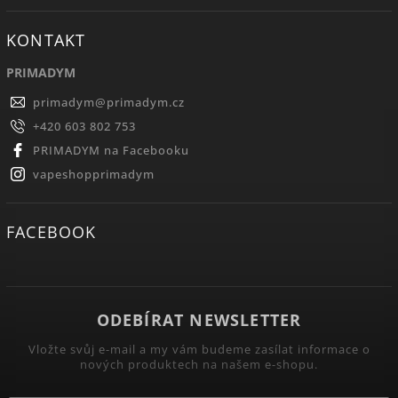
KONTAKT
PRIMADYM
primadym
@
primadym.cz
+420 603 802 753
PRIMADYM na Facebooku
vapeshopprimadym
FACEBOOK
ODEBÍRAT NEWSLETTER
Vložte svůj e-mail a my vám budeme zasílat informace o
nových produktech na našem e-shopu.