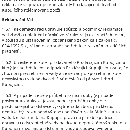
reklamace se považuje okamžik, kdy Prodávající obdržel od
Kupujícího reklamované zboží.
Reklamační řád
1.6.1. Reklamační řád upravuje způsob a podmínky reklamace
vad zboží a uplatnění nároků ze záruky za jakost spotřebitelem,
v souladu s ustanoveními občanského zákoníku a zákona č.
634/1992 Sb., zákon o ochraně spotřebitele, ve znění pozdějších
předpisů.
1.6.2. U veškerého zboží prodávaného Prodávajícím Kupujícímu,
který je spotřebitelem, odpovídá Prodávající Kupujícímu za to, že
zboží při převzetí nemá vady a že se vady u spotřebního zboží
nevyskytnou v době dvaceti čtyř měsíců od převzetí zboží
Kupujícím.
1.6.3. V případě, že se v průběhu záruční doby (v případě
poskytnutí záruky za jakost) nebo v průběhu doby dle
předcházejícího odstavce vyskytne vada zboží, pro kterou
nemůže být zakoupený výrobek používán zcela řádně, a tuto
vadu lze odstranit, má Kupující právo na jeho bezplatnou
opravu. U odstranitelné vady na dosud nepoužitém výrobku má
Kupující právo místo odstranění vady požadovat výměnu