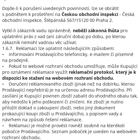
Dojde-li k porušení uvedených povinností, lze se obrátit
s podnětem k prošetření na
Českou obchodní inspekci
- Česká
obchodní inspekce, Štěpánská 567/15120 00 Praha 2.
Vytkl-li zákazník vadu oprávněně,
neběží zákonná lhůta
pro
uplatnění práv z vad (ani záruční doba) po dobu, po kterou
zákazník nemohl vadnou věc užívat.
1.6.7. Reklamaci lze uplatnit následujícím způsobem:
• Informování Prodávajícího telefonicky, e-mailem či písemně
na prodejně.
• Pokud to webové rozhraní obchodu umožňuje, může Kupující
pro oznámení reklamace využít
reklamační protokol, který je k
dispozici ke stažení na webovém rozhraní obchodu.
• Doručení reklamovaného zboží (jinak než na dobírku, kterou
Prodávající nepřebírá) je na určenou adresu Prodávajícího. Při
zasílání je Kupující povinen zboží zabalit do vhodného obalu tak,
aby nedošlo k jeho poškození či zničení. Ke zboží je nutno
přiložit doklad o zakoupení zboží, nebo jiný dokument
prokazující koupi zboží u Prodávajícího, s popisem vady a
návrhem na způsob řešení reklamace.
• Reklamaci je možné provést rovněž osobně na kterékoli
pobočce Prodávajícího. Seznam poboček je uveden na webovém
rozhraní obchodu.