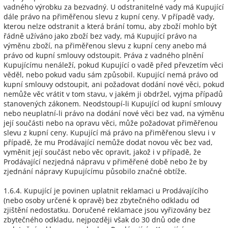
vadného výrobku za bezvadný. U odstranitelné vady má Kupující
dále právo na přiměřenou slevu z kupní ceny. V případě vady,
kterou nelze odstranit a která brání tomu, aby zboží mohlo být
řádně užíváno jako zboží bez vady, má Kupující právo na
výměnu zboží, na přiměřenou slevu z kupní ceny anebo má
právo od kupní smlouvy odstoupit. Práva z vadného plnění
Kupujícímu nenáleží, pokud Kupující o vadě před převzetím věci
věděl, nebo pokud vadu sám způsobil. Kupující nemá právo od
kupní smlouvy odstoupit, ani požadovat dodání nové věci, pokud
nemůže věc vrátit v tom stavu, v jakém ji obdržel, vyjma případů
stanovených zákonem. Neodstoupí-li Kupující od kupní smlouvy
nebo neuplatní-li právo na dodání nové věci bez vad, na výměnu
její součásti nebo na opravu věci, může požadovat přiměřenou
slevu z kupní ceny. Kupující má právo na přiměřenou slevu i v
případě, že mu Prodávající nemůže dodat novou věc bez vad,
vyměnit její součást nebo věc opravit, jakož i v případě, že
Prodávající nezjedná nápravu v přiměřené době nebo že by
zjednání nápravy Kupujícímu působilo značné obtíže.
1.6.4. Kupující je povinen uplatnit reklamaci u Prodávajícího
(nebo osoby určené k opravě) bez zbytečného odkladu od
zjištění nedostatku. Doručené reklamace jsou vyřizovány bez
zbytečného odkladu, nejpozději však do 30 dnů ode dne