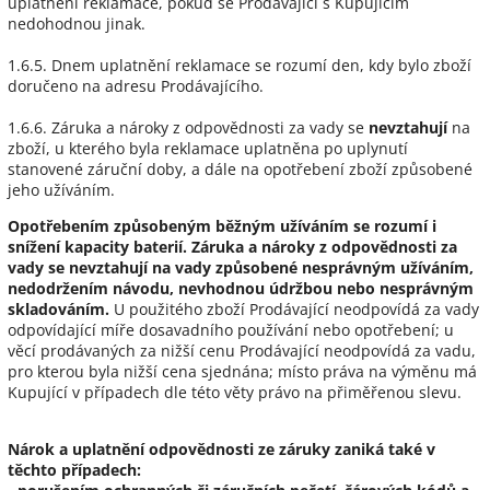
uplatnění reklamace, pokud se Prodávající s Kupujícím
nedohodnou jinak.
1.6.5. Dnem uplatnění reklamace se rozumí den, kdy bylo zboží
doručeno na adresu Prodávajícího.
1.6.6. Záruka a nároky z odpovědnosti za vady se
nevztahují
na
zboží, u kterého byla reklamace uplatněna po uplynutí
stanovené záruční doby, a dále na opotřebení zboží způsobené
jeho užíváním.
Opotřebením způsobeným běžným užíváním se rozumí i
snížení kapacity baterií.
Záruka a nároky z odpovědnosti za
vady se nevztahují na vady způsobené nesprávným užíváním,
nedodržením návodu, nevhodnou údržbou nebo nesprávným
skladováním.
U použitého zboží Prodávající neodpovídá za vady
odpovídající míře dosavadního používání nebo opotřebení; u
věcí prodávaných za nižší cenu Prodávající neodpovídá za vadu,
pro kterou byla nižší cena sjednána; místo práva na výměnu má
Kupující v případech dle této věty právo na přiměřenou slevu.
Nárok a uplatnění odpovědnosti ze záruky zaniká také v
těchto případech: