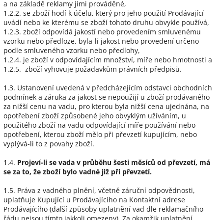
a na základě reklamy jimi prováděné,
1.2.2. se zboží hodí k účelu, který pro jeho použití Prodávající
uvádí nebo ke kterému se zboží tohoto druhu obvykle používá,
1.2.3. zboží odpovídá jakostí nebo provedením smluvenému
vzorku nebo předloze, byla-li jakost nebo provedení určeno
podle smluveného vzorku nebo předlohy,
1.2.4. je zboží v odpovídajícím množství, míře nebo hmotnosti a
1.2.5. zboží vyhovuje požadavkům právních předpisů.
1.3. Ustanovení uvedená v předcházejícím odstavci obchodních
podmínek a záruka za jakost se nepoužijí u zboží prodávaného
za nižší cenu na vadu, pro kterou byla nižší cena ujednána, na
opotřebení zboží způsobené jeho obvyklým užíváním, u
použitého zboží na vadu odpovídající míře používání nebo
opotřebení, kterou zboží mělo při převzetí kupujícím, nebo
vyplývá-li to z povahy zboží.
1.4.
Projeví-li se vada v průběhu šesti měsíců od převzetí, má
se za to, že zboží bylo vadné již při převzetí.
1.5. Práva z vadného plnění, včetně záruční odpovědnosti,
uplatňuje Kupující u Prodávajícího na Kontaktní adrese
Prodávajícího (další způsoby uplatnění vad dle reklamačního
řádu nejsou tímto jakkoli omezeny). Za okamžik uplatnění