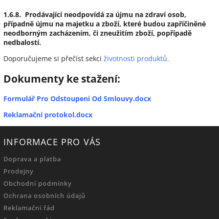
1.6.8. Prodávající neodpovídá za újmu na zdraví osob,
případně újmu na majetku a zboží, které budou zapříčiněné
neodborným zacházením, či zneužitím zboží, popřípadě
nedbalostí.
Doporučujeme si přečíst sekci
životnosti produktů.
Dokumenty ke stažení:
Formulář Pro Odstoupeni Od Smlouvy.docx
Reklamační protokol.docx
INFORMACE PRO VÁS
Doprava a platba
Prodejny
Obchodní podmínky
Ochrana osobních údajů
Reklamační řád