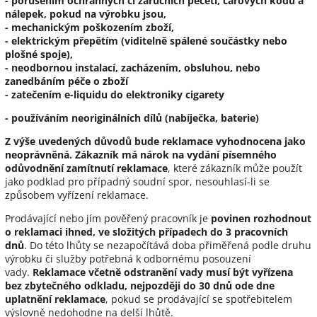
- porušením ochranných či záručních pečetí, čárových kódů a
nálepek, pokud na výrobku jsou,
- mechanickým poškozením zboží,
- elektrickým přepětím (viditelně spálené součástky nebo
plošné spoje),
- neodbornou instalací, zacházením, obsluhou, nebo
zanedbáním péče o zboží
- zatečením e-liquidu do elektroniky cigarety
- používáním neoriginálních dílů (nabíječka, baterie)
Z výše uvedených důvodů bude reklamace vyhodnocena jako
neoprávněná. Zákazník má nárok na vydání
písemného
odůvodnění zamítnutí reklamace
, které zákazník může použít
jako podklad pro případný soudní spor, nesouhlasí-li se
způsobem vyřízení reklamace.
Prodávající nebo jím pověřený pracovník je
povinen
rozhodnout
o reklamaci ihned, ve složitých případech do 3 pracovních
dnů
. Do této lhůty se nezapočítává doba přiměřená podle druhu
výrobku či služby potřebná k odbornému posouzení
vady.
Reklamace včetně odstranění vady musí být vyřízena
bez zbytečného odkladu, nejpozději do 30 dnů ode dne
uplatnění reklamace
, pokud se prodávající se spotřebitelem
výslovně nedohodne na delší lhůtě.