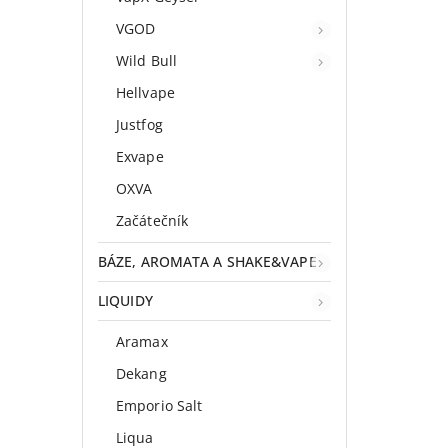
VGOD
Wild Bull
Hellvape
Justfog
Exvape
OXVA
Začátečník
BÁZE, AROMATA A SHAKE&VAPE
LIQUIDY
Aramax
Dekang
Emporio Salt
Liqua