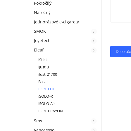
Pokročilý
Náročný
Jednorázové e-cigarety
SMOK
Joyetech
Eleaf
Doporuč
iStick
iJust 3
iJust 21700
Basal
IORE LITE
iSOLO-R
iSOLO Air
IORE CRAYON
Smy
Vaporesso