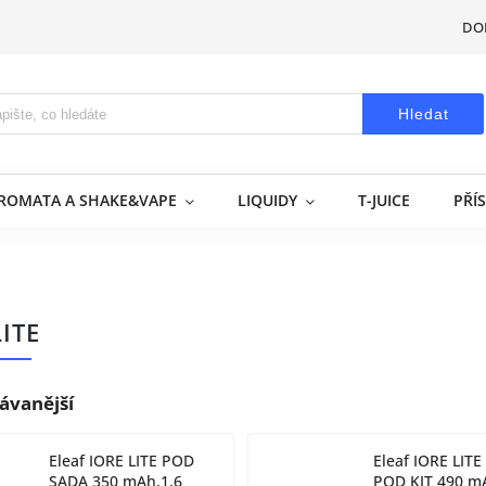
DO
Hledat
AROMATA A SHAKE&VAPE
LIQUIDY
T-JUICE
PŘÍ
LITE
ávanější
Eleaf IORE LITE POD
Eleaf IORE LITE
SADA 350 mAh,1,6
POD KIT 490 m