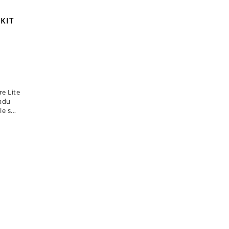
 KIT
e Lite
řadu
le s
jším
rie....