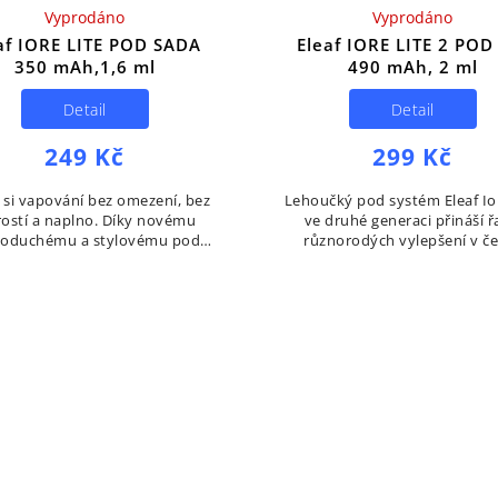
Vyprodáno
Vyprodáno
af IORE LITE POD SADA
Eleaf IORE LITE 2 POD
350 mAh,1,6 ml
490 mAh, 2 ml
Detail
Detail
249 Kč
299 Kč
e si vapování bez omezení, bez
Lehoučký pod systém Eleaf Ior
rostí a naplno. Díky novému
ve druhé generaci přináší 
noduchému a stylovému pod
různorodých vylepšení v če
mu Eleaf IORE Lite je vapování
estetičtějším a ergonomičtě
noduché a pohodlné. Malé a
designem a větší kapacitou bate
lehké tělo v...