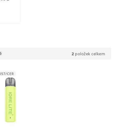
2
položek celkem
ě
057/CER