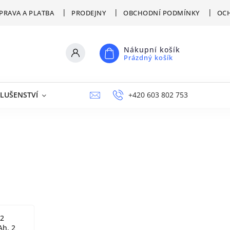
PRAVA A PLATBA
PRODEJNY
OBCHODNÍ PODMÍNKY
OCH
Nákupní košík
Prázdný košík
SLUŠENSTVÍ
VÝPRODEJ
NAPIŠTE NÁM
+420 603 802 753
PRODEJNY
 2
Ah, 2