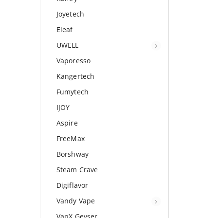
Joyetech
Eleaf
UWELL
Vaporesso
Kangertech
Fumytech
IJOY
Aspire
FreeMax
Borshway
Steam Crave
Digiflavor
Vandy Vape
VapX Geyser