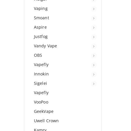
Vaping
Smoant
Aspire
Justfog
Vandy Vape
OBS
Vapefly
Innokin
Sigelei
Vapefly
VooPoo
GeekVape
Uwell Crown
Kamry