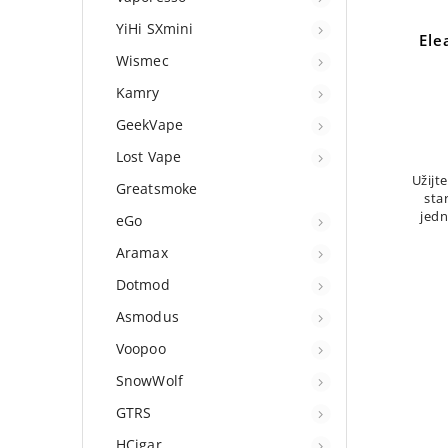
YiHi SXmini
Ele
Wismec
Kamry
GeekVape
Lost Vape
Užijt
Greatsmoke
sta
jed
eGo
systé
Aramax
jed
Dotmod
Asmodus
Voopoo
SnowWolf
GTRS
HCigar