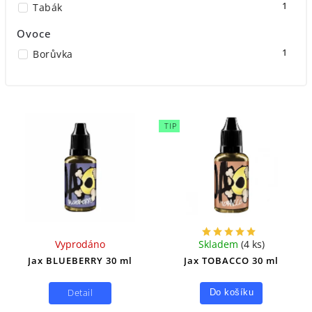
1
Tabák
Ovoce
1
Borůvka
TIP
Vyprodáno
Skladem
(
4 ks
)
Jax BLUEBERRY 30 ml
Jax TOBACCO 30 ml
Detail
Do košíku