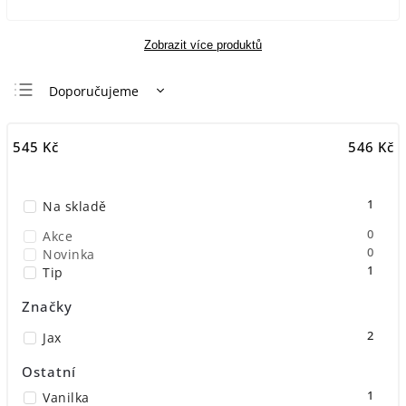
Zobrazit více produktů
Doporučujeme
Nejlevnější
545
Kč
546
Kč
Nejdražší
Nejprodávanější
1
Na skladě
Abecedně
0
Akce
0
Novinka
1
Tip
Značky
2
Jax
Ostatní
1
Vanilka