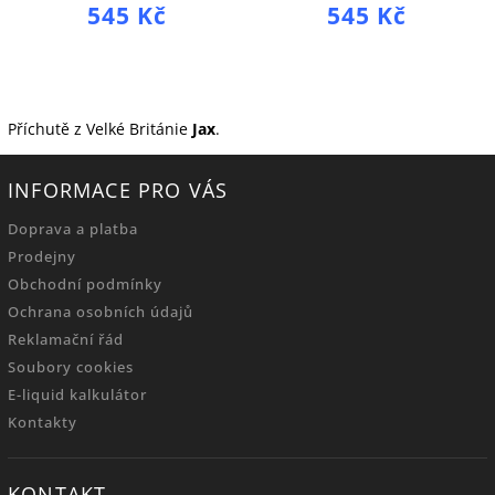
545 Kč
545 Kč
Příchutě z Velké Británie
Jax
.
INFORMACE PRO VÁS
Doprava a platba
Prodejny
Obchodní podmínky
Ochrana osobních údajů
Reklamační řád
Soubory cookies
E-liquid kalkulátor
Kontakty
KONTAKT