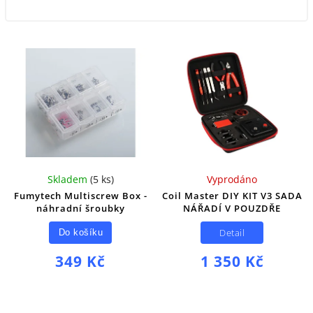
Skladem
(
5 ks
)
Vyprodáno
Fumytech Multiscrew Box -
Coil Master DIY KIT V3 SADA
náhradní šroubky
NÁŘADÍ V POUZDŘE
Detail
Do košíku
349 Kč
1 350 Kč