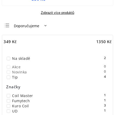
Zobrazit více produktů
Doporučujeme
Nejlevnější
349
Kč
1350
Kč
Nejdražší
Nejprodávanější
2
Na skladě
Abecedně
0
Akce
0
Novinka
4
Tip
Značky
1
Coil Master
1
Fumytech
3
Kuro Coil
1
UD