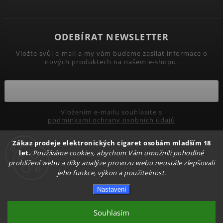
ODEBÍRAT NEWSLETTER
Vložte svůj e-mail a my vám budeme zasílat informace o
nových produktech na našem e-shopu.
Vložením e-mailu souhlasíte s
podmínkami ochrany osobních údajů
Přihlásit se
Zákaz prodeje elektronických cigaret osobám mladším 18
let.
Používáme cookies, abychom Vám umožnili pohodlné
prohlížení webu a díky analýze provozu webu neustále zlepšovali
jeho funkce, výkon a použitelnost.
Copyright 2026
PRIMADYM.CZ
. Všechna práva vyhrazena.
Nastavení
Upravit nastavení cookies
Vytvořil
Shoptet
| Design
Shoptak.cz.
Souhlasím