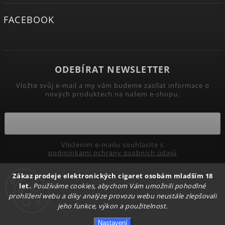
FACEBOOK
ODEBÍRAT NEWSLETTER
Vložte svůj e-mail a my vám budeme zasílat informace o
nových produktech na našem e-shopu.
Vložením e-mailu souhlasíte s
podmínkami ochrany osobních údajů
Přihlásit se
Zákaz prodeje elektronických cigaret osobám mladším 18
let.
Používáme cookies, abychom Vám umožnili pohodlné
prohlížení webu a díky analýze provozu webu neustále zlepšovali
jeho funkce, výkon a použitelnost.
Copyright 2026
PRIMADYM.CZ
. Všechna práva vyhrazena.
Nastavení