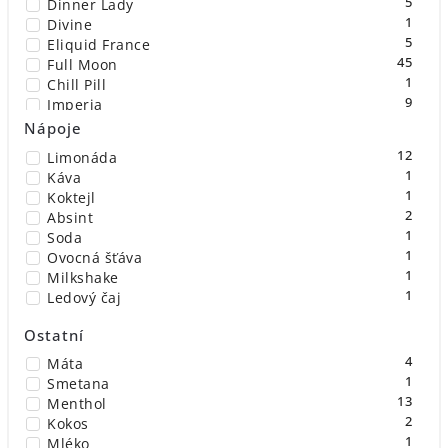
5
Dinner Lady
1
Divine
5
Eliquid France
45
Full Moon
1
Chill Pill
9
Imperia
1
Jax
Nápoje
5
Jungle Wave
12
Limonáda
1
Kyandi Shop
1
Káva
1
LaDiy by Liquidarom
1
Koktejl
18
Revolute
2
Absint
13
T-Juice
1
Soda
21
Vampire Vape
1
Ovocná šťáva
1
Milkshake
1
Ledový čaj
Ostatní
4
Máta
1
Smetana
13
Menthol
2
Kokos
1
Mléko