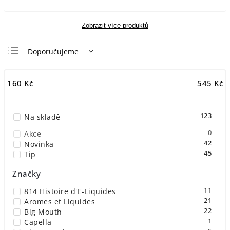
Zobrazit více produktů
Doporučujeme
Nejlevnější
160
Kč
545
Kč
Nejdražší
Nejprodávanější
123
Na skladě
Abecedně
0
Akce
42
Novinka
45
Tip
Značky
11
814 Histoire d'E-Liquides
21
Aromes et Liquides
22
Big Mouth
1
Capella