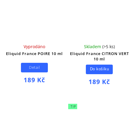
Vyprodáno
Skladem
(
>5 ks
)
Eliquid France POIRE 10 ml
Eliquid France CITRON VERT
10 ml
Detail
Do košíku
189 Kč
189 Kč
TIP