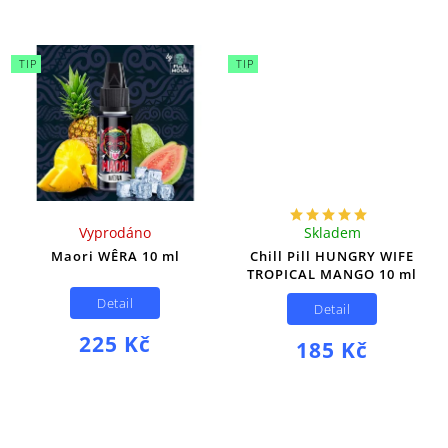
5
Granátové jablko
1
Yuzu
3
Kaktus
TIP
TIP
1
Exotické ovoce
1
Zelené jablko
1
Chladivé
1
Sladké
Vyprodáno
Skladem
Maori WÊRA 10 ml
Chill Pill HUNGRY WIFE
TROPICAL MANGO 10 ml
Detail
Detail
225 Kč
185 Kč