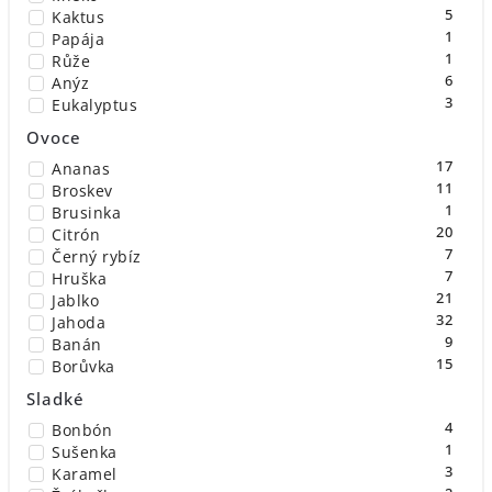
5
Kaktus
1
Papája
1
Růže
6
Anýz
3
Eukalyptus
54
Chladivý
Ovoce
6
Zázvor
17
Ananas
1
Lískové oříšky
11
Broskev
3
Kyselé
1
Brusinka
5
Nápojové
20
Citrón
1
Jogurt
7
Černý rybíz
1
Ananas
7
Hruška
1
Vodní meloun
21
Jablko
1
Meruňka
32
Jahoda
1
Žvýkačka
9
Banán
15
Borůvka
27
Malina
Sladké
8
Meloun
4
Bonbón
2
Višeň
1
Sušenka
5
Tropické ovoce
3
Karamel
19
Směs