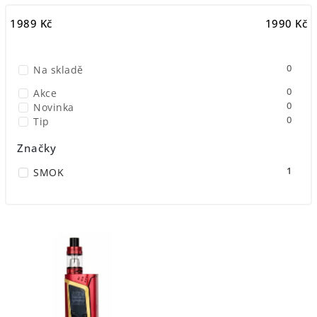
Nejlevnější
1989
Kč
1990
Kč
Nejdražší
Nejprodávanější
0
Na skladě
Abecedně
0
Akce
0
Novinka
0
Tip
Značky
1
SMOK