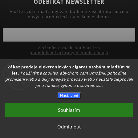
ODEBÍRAT NEWSLETTER
Vložte svůj e-mail a my vám budeme zasílat informace o
nových produktech na našem e-shopu.
Vložením e-mailu souhlasíte s
podmínkami ochrany osobních údajů
Zákaz prodeje elektronických cigaret osobám mladším 18
Přihlásit se
let.
Používáme cookies, abychom Vám umožnili pohodlné
prohlížení webu a díky analýze provozu webu neustále zlepšovali
jeho funkce, výkon a použitelnost.
Copyright 2026
PRIMADYM.CZ
. Všechna práva vyhrazena.
Nastavení
Upravit nastavení cookies
Vytvořil
Shoptet
| Design
Shoptak.cz.
Souhlasím
Odmítnout