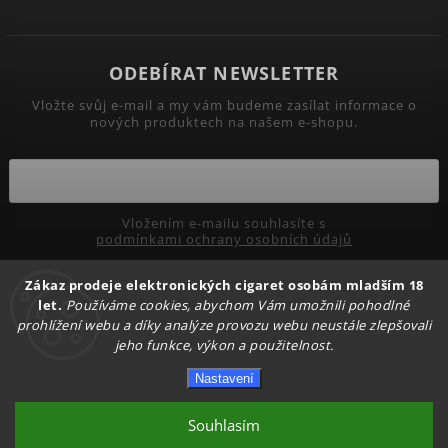
ODEBÍRAT NEWSLETTER
Vložte svůj e-mail a my vám budeme zasílat informace o
nových produktech na našem e-shopu.
Vložením e-mailu souhlasíte s
podmínkami ochrany osobních údajů
Zákaz prodeje elektronických cigaret osobám mladším 18
Přihlásit se
let.
Používáme cookies, abychom Vám umožnili pohodlné
prohlížení webu a díky analýze provozu webu neustále zlepšovali
jeho funkce, výkon a použitelnost.
Copyright 2026
PRIMADYM.CZ
. Všechna práva vyhrazena.
Nastavení
Upravit nastavení cookies
Vytvořil
Shoptet
| Design
Shoptak.cz.
Souhlasím