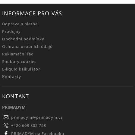
INFORMACE PRO VÁS
Doprava a platba
Prodejny
Obchodní podmínky
Ochrana osobních údajů
Reklamační řád
Soubory cookies
E-liquid kalkulátor
Kontakty
KONTAKT
PRIMADYM
primadym
@
primadym.cz
+420 603 802 753
PRIMADYM na Facebooku