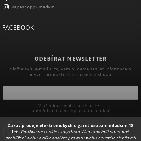
vapeshopprimadym
FACEBOOK
ODEBÍRAT NEWSLETTER
Vložte svůj e-mail a my vám budeme zasílat informace o
nových produktech na našem e-shopu.
Vložením e-mailu souhlasíte s
podmínkami ochrany osobních údajů
Zákaz prodeje elektronických cigaret osobám mladším 18
Přihlásit se
let.
Používáme cookies, abychom Vám umožnili pohodlné
prohlížení webu a díky analýze provozu webu neustále zlepšovali