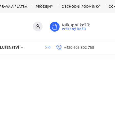
PRAVA A PLATBA
PRODEJNY
OBCHODNÍ PODMÍNKY
OCH
Nákupní košík
Prázdný košík
SLUŠENSTVÍ
VÝPRODEJ
NAPIŠTE NÁM
+420 603 802 753
PRODEJNY