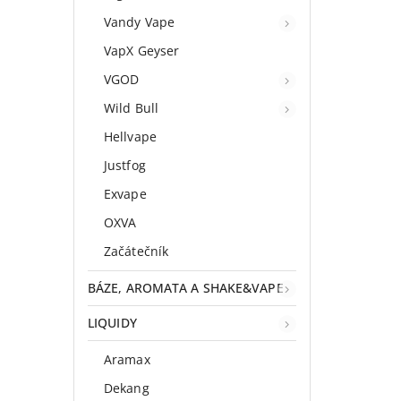
Vandy Vape
VapX Geyser
VGOD
Wild Bull
Hellvape
Justfog
Exvape
OXVA
Začátečník
BÁZE, AROMATA A SHAKE&VAPE
LIQUIDY
Aramax
Dekang