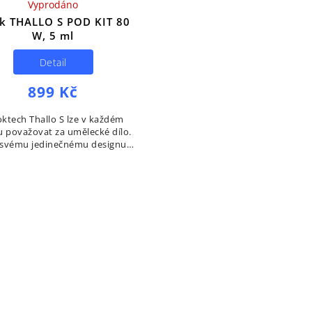
Vyprodáno
k THALLO S POD KIT 80
W, 5 ml
Detail
899 Kč
ktech Thallo S lze v každém
 považovat za umělecké dílo.
 svému jedinečnému designu,
paktním proporcím a skvělé
vosti zaujal většinu vaperů ve
světě. Grip je...