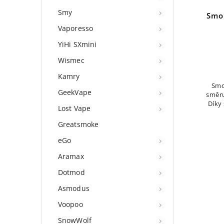
Smy
Smo
Vaporesso
YiHi SXmini
Wismec
Kamry
Smo
GeekVape
směru
Díky
Lost Vape
kom
kouři
Greatsmoke
eGo
Aramax
Dotmod
Asmodus
Voopoo
SnowWolf