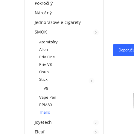
Pokročilý
Náročný
Jednorázové e-cigarety
SMOK
Atomizéry
Alien
Doporuč
Priv One
Priv V8
Osub
Stick
V8
Vape Pen
RPM80
Thallo
Joyetech
Eleaf