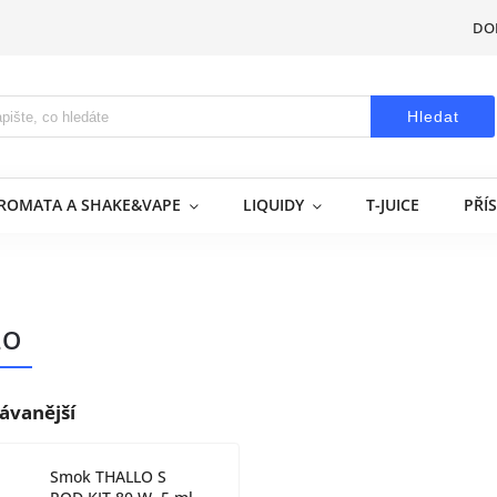
DO
Hledat
AROMATA A SHAKE&VAPE
LIQUIDY
T-JUICE
PŘÍ
LO
ávanější
Smok THALLO S