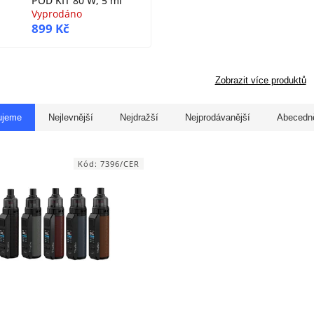
POD KIT 80 W, 5 ml
Vyprodáno
899 Kč
Zobrazit více produktů
ujeme
Nejlevnější
Nejdražší
Nejprodávanější
Abecedn
Kód:
7396/CER