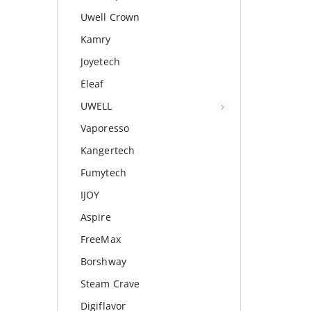
Uwell Crown
Kamry
Joyetech
Eleaf
UWELL
Vaporesso
Kangertech
Fumytech
IJOY
Aspire
FreeMax
Borshway
Steam Crave
Digiflavor