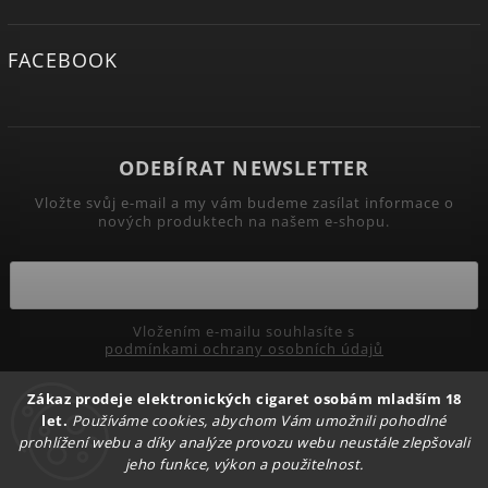
FACEBOOK
ODEBÍRAT NEWSLETTER
Vložte svůj e-mail a my vám budeme zasílat informace o
nových produktech na našem e-shopu.
Vložením e-mailu souhlasíte s
podmínkami ochrany osobních údajů
Zákaz prodeje elektronických cigaret osobám mladším 18
Přihlásit se
let.
Používáme cookies, abychom Vám umožnili pohodlné
prohlížení webu a díky analýze provozu webu neustále zlepšovali
jeho funkce, výkon a použitelnost.
Copyright 2026
PRIMADYM.CZ
. Všechna práva vyhrazena.