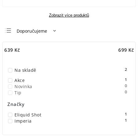
Zobrazit více produktů
Doporučujeme
Nejlevnější
639
Kč
699
Kč
Nejdražší
Nejprodávanější
2
Na skladě
Abecedně
1
Akce
0
Novinka
0
Tip
Značky
1
Eliquid Shot
1
Imperia