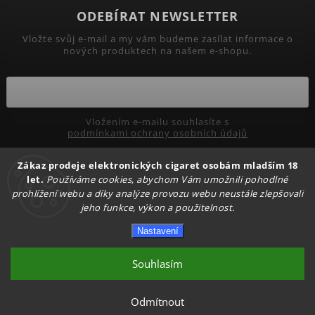
ODEBÍRAT NEWSLETTER
Vložte svůj e-mail a my vám budeme zasílat informace o
nových produktech na našem e-shopu.
Vložením e-mailu souhlasíte s
podmínkami ochrany osobních údajů
Zákaz prodeje elektronických cigaret osobám mladším 18
Přihlásit se
let.
Používáme cookies, abychom Vám umožnili pohodlné
prohlížení webu a díky analýze provozu webu neustále zlepšovali
jeho funkce, výkon a použitelnost.
Copyright 2026
PRIMADYM.CZ
. Všechna práva vyhrazena.
Nastavení
Upravit nastavení cookies
Vytvořil
Shoptet
| Design
Shoptak.cz.
Souhlasím
Odmítnout