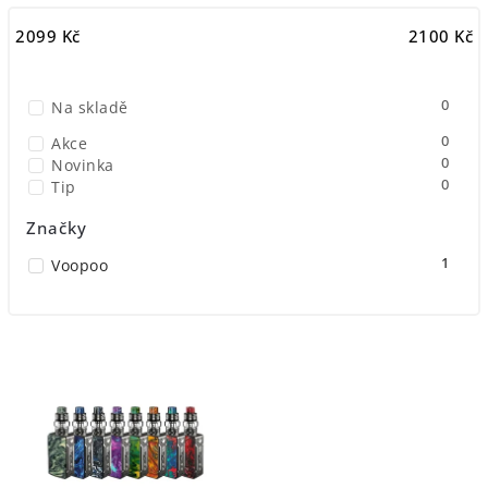
Nejlevnější
2099
Kč
2100
Kč
Nejdražší
Nejprodávanější
0
Na skladě
Abecedně
0
Akce
0
Novinka
0
Tip
Značky
1
Voopoo