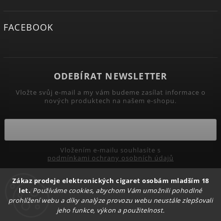
FACEBOOK
ODEBÍRAT NEWSLETTER
Vložte svůj e-mail a my vám budeme zasílat informace o
nových produktech na našem e-shopu.
Vložením e-mailu souhlasíte s
podmínkami ochrany osobních údajů
Zákaz prodeje elektronických cigaret osobám mladším 18
Přihlásit se
let.
Používáme cookies, abychom Vám umožnili pohodlné
prohlížení webu a díky analýze provozu webu neustále zlepšovali
jeho funkce, výkon a použitelnost.
Copyright 2026
PRIMADYM.CZ
. Všechna práva vyhrazena.