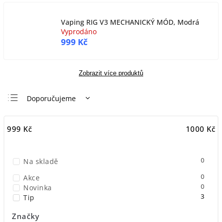
Vaping RIG V3 MECHANICKÝ MÓD, Modrá
Vyprodáno
999 Kč
Zobrazit více produktů
Doporučujeme
Nejlevnější
999
Kč
1000
Kč
Nejdražší
Nejprodávanější
0
Na skladě
Abecedně
0
Akce
0
Novinka
3
Tip
Značky