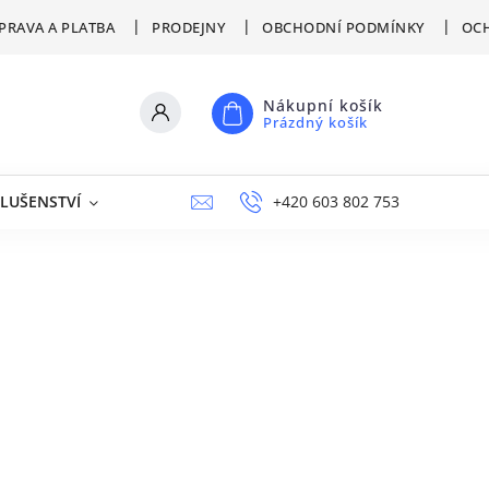
PRAVA A PLATBA
PRODEJNY
OBCHODNÍ PODMÍNKY
OCH
Nákupní košík
Prázdný košík
SLUŠENSTVÍ
VÝPRODEJ
NAPIŠTE NÁM
+420 603 802 753
PRODEJNY