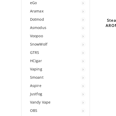
eGo
Aramax
Dotmod
Ste
ARO
Asmodus
Voopoo
SnowWolf
GTRS
HCigar
Vaping
Smoant
Aspire
Justfog
Vandy Vape
OBS