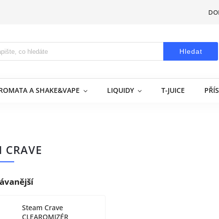
DO
Hledat
AROMATA A SHAKE&VAPE
LIQUIDY
T-JUICE
PŘÍ
M CRAVE
ávanější
Steam Crave
CLEAROMIZÉR