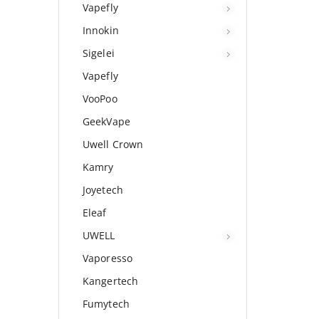
Vapefly
Innokin
Sigelei
Vapefly
VooPoo
GeekVape
Uwell Crown
Kamry
Joyetech
Eleaf
UWELL
Vaporesso
Kangertech
Fumytech