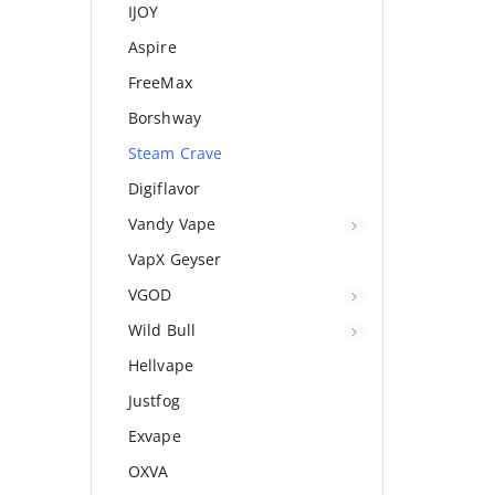
IJOY
Aspire
FreeMax
Borshway
Steam Crave
Digiflavor
Vandy Vape
VapX Geyser
VGOD
Wild Bull
Hellvape
Justfog
Exvape
OXVA