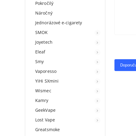
Pokročilý
Náročný
Jednorázové e-cigarety
SMOK
Joyetech
Eleaf
Smy
Doporuč
Vaporesso
YiHi SXmini
Wismec
Kamry
GeekVape
Lost Vape
Greatsmoke