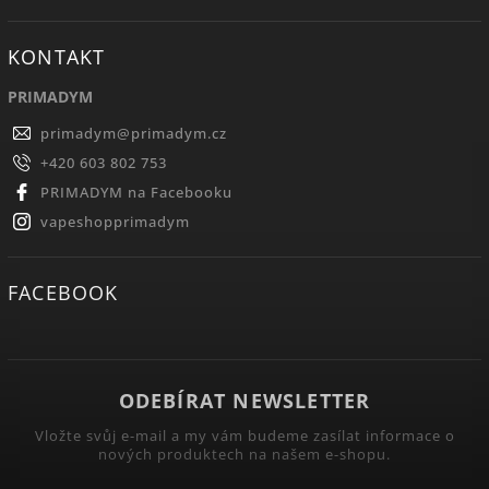
KONTAKT
PRIMADYM
primadym
@
primadym.cz
+420 603 802 753
PRIMADYM na Facebooku
vapeshopprimadym
FACEBOOK
ODEBÍRAT NEWSLETTER
Vložte svůj e-mail a my vám budeme zasílat informace o
nových produktech na našem e-shopu.