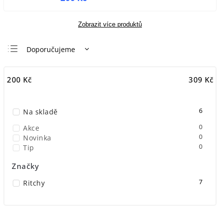
Zobrazit více produktů
Doporučujeme
Nejlevnější
200
Kč
309
Kč
Nejdražší
Nejprodávanější
6
Na skladě
Abecedně
0
Akce
0
Novinka
0
Tip
Značky
7
Ritchy