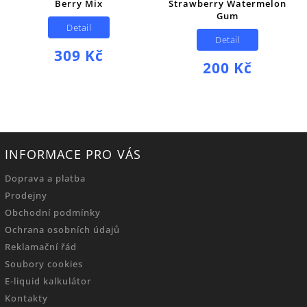
Berry Mix
Strawberry Watermelon
Gum
Detail
Detail
309 Kč
200 Kč
INFORMACE PRO VÁS
Doprava a platba
Prodejny
Obchodní podmínky
Ochrana osobních údajů
Reklamační řád
Soubory cookies
E-liquid kalkulátor
Kontakty