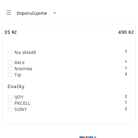
Doporučujeme
Nejlevnější
35
Kč
490
Kč
Nejdražší
Nejprodávanější
7
Na skladě
Abecedně
1
Akce
1
Novinka
3
Tip
Značky
2
IJOY
1
PKCELL
2
SONY