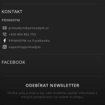
KONTAKT
PRIMADYM
primadym
@
primadym.cz
+420 603 802 753
PRIMADYM na Facebooku
vapeshopprimadym
FACEBOOK
ODEBÍRAT NEWSLETTER
Vložte svůj e-mail a my vám budeme zasílat informace o
nových produktech na našem e-shopu.