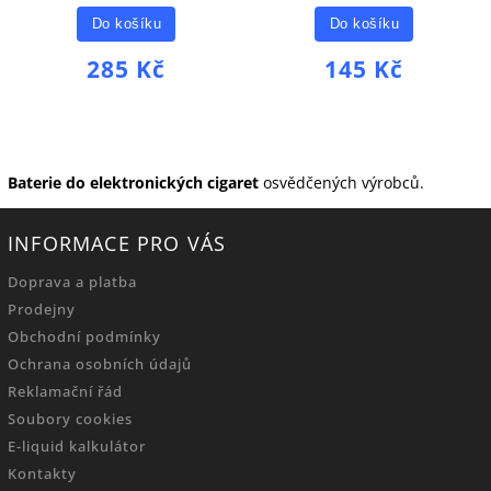
Do košíku
Do košíku
285 Kč
145 Kč
Baterie do elektronických cigaret
osvědčených výrobců.
INFORMACE PRO VÁS
Doprava a platba
Prodejny
Obchodní podmínky
Ochrana osobních údajů
Reklamační řád
Soubory cookies
E-liquid kalkulátor
Kontakty