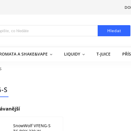
DO
Hledat
AROMATA A SHAKE&VAPE
LIQUIDY
T-JUICE
PŘÍ
S
-S
ávanější
SnowWolf VFENG-S