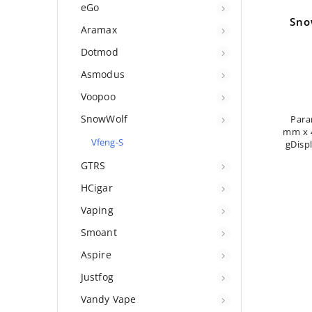
eGo
Sno
Aramax
Dotmod
Asmodus
Voopoo
SnowWolf
Para
mm x 
Vfeng-S
gDispl
GTRS
18650
HCigar
Vaping
Smoant
Aspire
Justfog
Vandy Vape