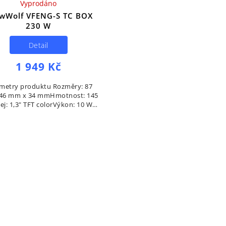
Vyprodáno
wWolf VFENG-S TC BOX
230 W
Detail
1 949 Kč
metry produktu Rozměry: 87
46 mm x 34 mmHmotnost: 145
ej: 1,3" TFT colorVýkon: 10 W -
230 WSlot na baterie: 2 x
Podporovaný odpor: 0.05 oHm
- 3.0...