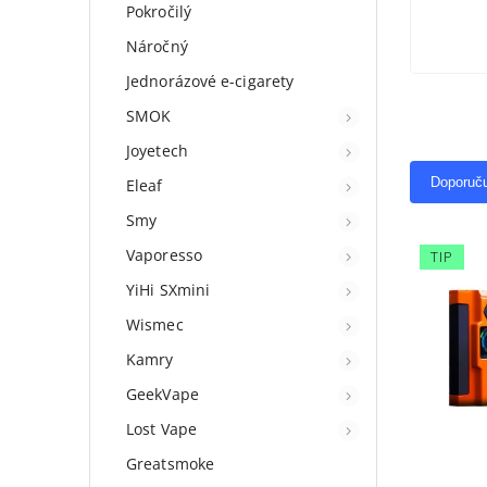
Pokročilý
Náročný
Jednorázové e-cigarety
SMOK
Joyetech
Doporuč
Eleaf
Smy
Vaporesso
TIP
YiHi SXmini
Wismec
Kamry
GeekVape
Lost Vape
Greatsmoke