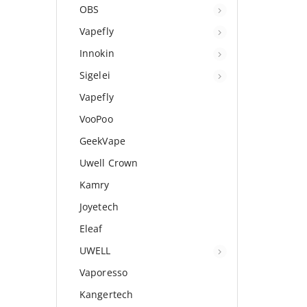
OBS
Vapefly
Innokin
Sigelei
Vapefly
VooPoo
GeekVape
Uwell Crown
Kamry
Joyetech
Eleaf
UWELL
Vaporesso
Kangertech