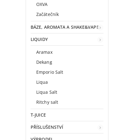
OXVA
Začátečník
BÁZE, AROMATA A SHAKE&VAPE
LIQUIDY
Aramax
Dekang
Emporio Salt
Liqua
Liqua Salt
Ritchy salt
T-JUICE
PŘÍSLUŠENSTVÍ
VÝPRODEJ