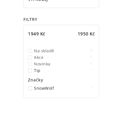
FILTRY
1949
Kč
1950
Kč
0
Na skladě
0
Akce
0
Novinka
1
Tip
Značky
1
SnowWolf