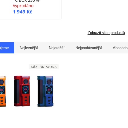
TC BOX 230 W
Vyprodáno
1 949 Kč
Zobrazit více produktů
ujeme
Nejlevnější
Nejdražší
Nejprodávanější
Abecedn
Kód:
3615/ORA