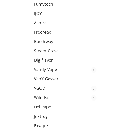
Fumytech
IJOY
Aspire
FreeMax
Borshway
Steam Crave
Digiflavor
Vandy Vape
VapX Geyser
VGOD
Wild Bull
Hellvape
Justfog
Exvape