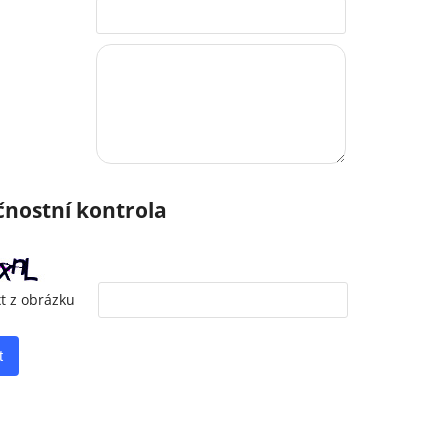
nostní kontrola
xt z obrázku
t