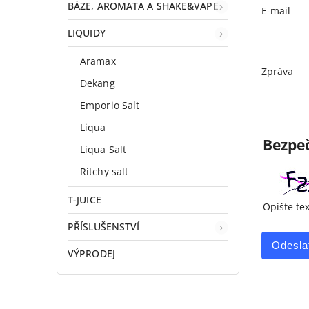
BÁZE, AROMATA A SHAKE&VAPE
E-mail
LIQUIDY
Aramax
Zpráva
Dekang
Emporio Salt
Liqua
Bezpeč
Liqua Salt
Ritchy salt
T-JUICE
Opište te
PŘÍSLUŠENSTVÍ
Odesla
VÝPRODEJ