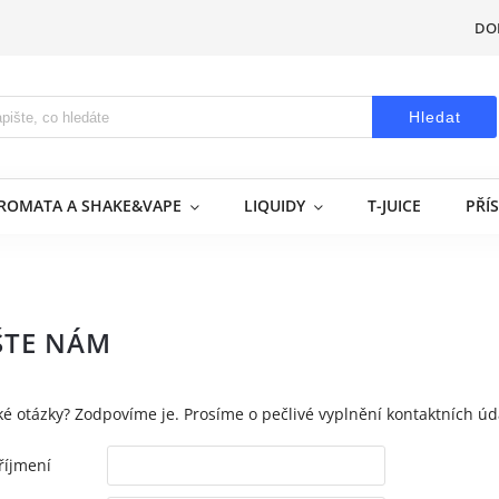
DO
Hledat
AROMATA A SHAKE&VAPE
LIQUIDY
T-JUICE
PŘÍ
ŠTE NÁM
é otázky? Zodpovíme je. Prosíme o pečlivé vyplnění kontaktních úd
říjmení