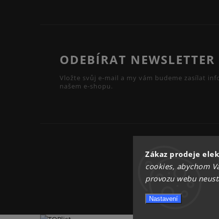
ODEBÍRAT NEWSLETTER
Vložte svůj e-mail a my vám budeme zasílat i
našem e-shopu.
Zákaz prodeje elek
cookies, abychom Vá
provozu webu neustál
Nastavení