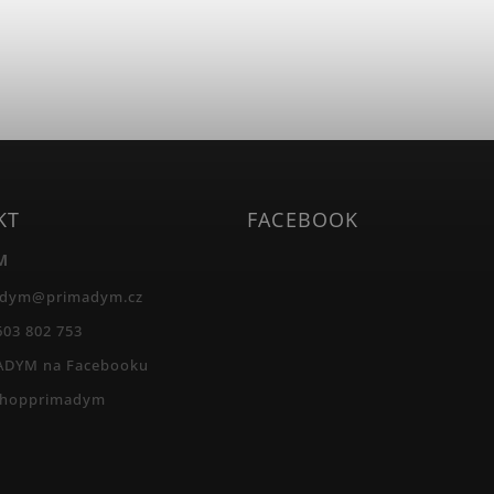
KT
FACEBOOK
M
adym
@
primadym.cz
603 802 753
ADYM na Facebooku
shopprimadym