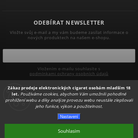
ODEBÍRAT NEWSLETTER
Vložte svůj e-mail a my vám budeme zasílat informace o
nových produktech na našem e-shopu.
Vložením e-mailu souhlasíte s
podmínkami ochrany osobních údajů
Zákaz prodeje elektronických cigaret osobám mladším 18
Přihlásit se
let.
Používáme cookies, abychom Vám umožnili pohodlné
prohlížení webu a díky analýze provozu webu neustále zlepšovali
jeho funkce, výkon a použitelnost.
Copyright 2026
PRIMADYM.CZ
. Všechna práva vyhrazena.
Nastavení
Upravit nastavení cookies
Vytvořil
Shoptet
| Design
Shoptak.cz.
Souhlasím