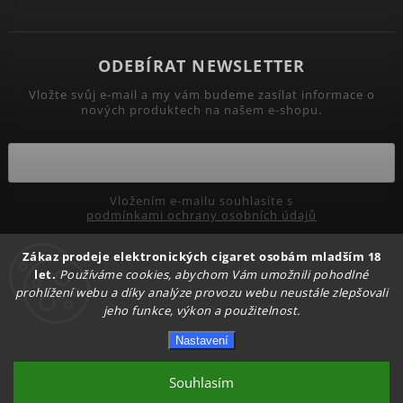
ODEBÍRAT NEWSLETTER
Vložte svůj e-mail a my vám budeme zasílat informace o
nových produktech na našem e-shopu.
Vložením e-mailu souhlasíte s
podmínkami ochrany osobních údajů
Zákaz prodeje elektronických cigaret osobám mladším 18
Přihlásit se
let.
Používáme cookies, abychom Vám umožnili pohodlné
prohlížení webu a díky analýze provozu webu neustále zlepšovali
jeho funkce, výkon a použitelnost.
Copyright 2026
PRIMADYM.CZ
. Všechna práva vyhrazena.
Nastavení
Upravit nastavení cookies
Vytvořil
Shoptet
| Design
Shoptak.cz.
Souhlasím