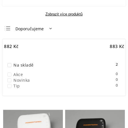
Zobrazit více produktů
Doporučujeme
Nejlevnější
882
Kč
883
Kč
Nejdražší
Nejprodávanější
2
Na skladě
Abecedně
0
Akce
0
Novinka
0
Tip