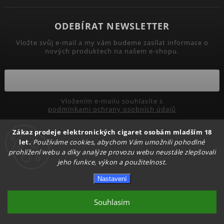
ODEBÍRAT NEWSLETTER
Vložte svůj e-mail a my vám budeme zasílat informace o
nových produktech na našem e-shopu.
Vložením e-mailu souhlasíte s
podmínkami ochrany osobních údajů
Zákaz prodeje elektronických cigaret osobám mladším 18
Přihlásit se
let.
Používáme cookies, abychom Vám umožnili pohodlné
prohlížení webu a díky analýze provozu webu neustále zlepšovali
jeho funkce, výkon a použitelnost.
Copyright 2026
PRIMADYM.CZ
. Všechna práva vyhrazena.
Nastavení
Upravit nastavení cookies
Vytvořil
Shoptet
| Design
Shoptak.cz.
Souhlasím