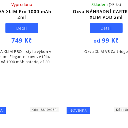
Vyprodáno
Skladem
(
>5 ks
)
VA XLIM Pro 1000 mAh
Oxva NÁHRADNÍ CARTR
2ml
XLIM POD 2ml
Detail
Detail
749 Kč
99 Kč
od
A XLIM PRO – styl a výkon v
Oxva XLIM V3 Cartridge
nom! Elegantní kovové tělo,
ná 1000 mAh baterie, až 30 W
nu a chytré horní plnění pro
maximální pohodlí.
Kód:
8610/CER
Kód:
8
KA
NOVINKA