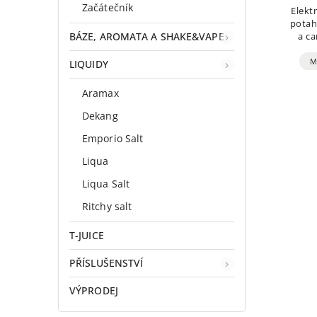
Začátečník
Elekt
potah
BÁZE, AROMATA A SHAKE&VAPE
a ca
auto
výkon 
M
LIQUIDY
Aramax
Dekang
Emporio Salt
Liqua
Liqua Salt
Ritchy salt
T-JUICE
PŘÍSLUŠENSTVÍ
VÝPRODEJ