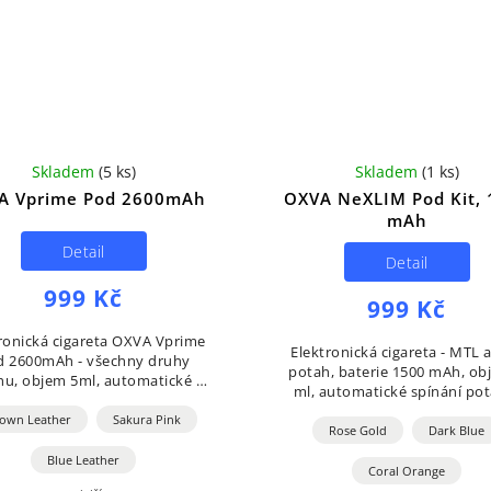
Skladem
(
5 ks
)
Skladem
(
1 ks
)
A Vprime Pod 2600mAh
OXVA NeXLIM Pod Kit, 
mAh
Detail
Detail
999 Kč
999 Kč
ronická cigareta OXVA Vprime
Elektronická cigareta - MTL 
d 2600mAh - všechny druhy
potah, baterie 1500 mAh, ob
hu, objem 5ml, automatické a
ml, automatické spínání po
uální spínání, výkon 5-60W,
výkon 5-40 W, rychlé dobíjení
jení USB-C, regulace air-flow.
own Leather
Sakura Pink
přes USB-C, regulace air-fl
Rose Gold
Dark Blue
displej...
Blue Leather
Coral Orange