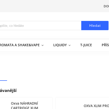
DO
Hledat
AROMATA A SHAKE&VAPE
LIQUIDY
T-JUICE
PŘÍ
ávanější
Oxva NÁHRADNÍ
OXVA XLIM PRO
CARTRIDGE XLIM