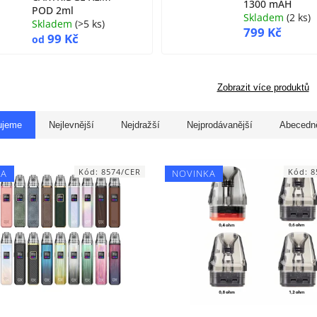
1300 mAH
POD 2ml
Skladem
(
2 ks
)
Skladem
(
>5 ks
)
799 Kč
99 Kč
od
Zobrazit více produktů
ujeme
Nejlevnější
Nejdražší
Nejprodávanější
Abecedn
Kód:
8574/CER
Kód:
8
KA
NOVINKA