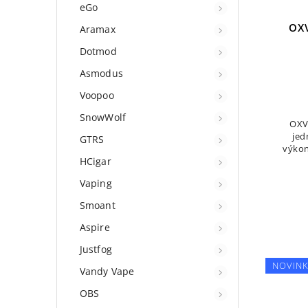
eGo
OX
Aramax
Dotmod
Asmodus
Voopoo
SnowWolf
OXV
jed
GTRS
výkon
HCigar
výko
Vaping
Smoant
Aspire
Justfog
NOVIN
Vandy Vape
OBS