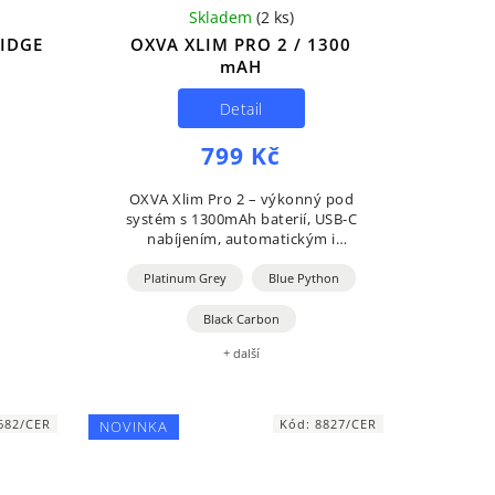
Skladem
(
2 ks
)
IDGE
OXVA XLIM PRO 2 / 1300
mAH
Detail
799 Kč
OXVA Xlim Pro 2 – výkonný pod
systém s 1300mAh baterií, USB-C
nabíjením, automatickým i
manuálním potahem a RGB
podsvícením. Nabízí vylepšené mesh
Platinum Grey
Blue Python
pody, boční regulaci airflow a...
Black Carbon
+ další
682/CER
Kód:
8827/CER
NOVINKA