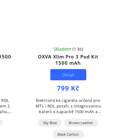
Skladem
(
1 ks
)
1500
OXVA Xlim Pro 3 Pod Kit
1500 mAh
Detail
799 Kč
a RDL
Elektronická cigareta určená pro
jem 2
MTL i RDL potah, s integrovanou
tahu,
baterií o kapacitě 1500 mAh a
 5V/2A
cartridgí o objemu 2 ml. Nabízí jak
ow,
automatické, tak manuální spínání,
Sky Blue
Brown Leather
výkon až 30...
Black Carbon