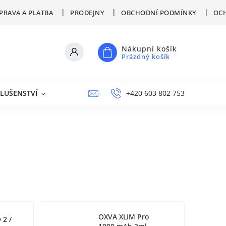
PRAVA A PLATBA
PRODEJNY
OBCHODNÍ PODMÍNKY
OCH
Nákupní košík
Prázdný košík
SLUŠENSTVÍ
VÝPRODEJ
NAPIŠTE NÁM
+420 603 802 753
PRODEJNY
OXVA XLIM Pro
 2 /