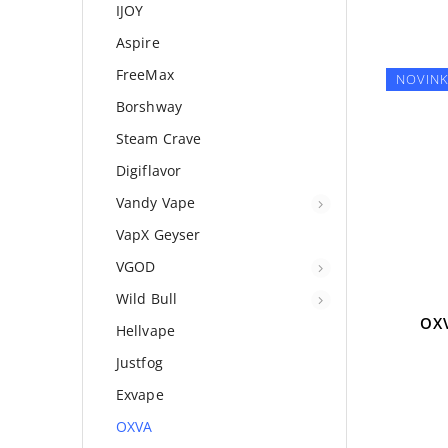
IJOY
Aspire
FreeMax
NOVIN
Borshway
Steam Crave
Digiflavor
Vandy Vape
VapX Geyser
VGOD
Wild Bull
OXV
Hellvape
Justfog
Exvape
OXVA