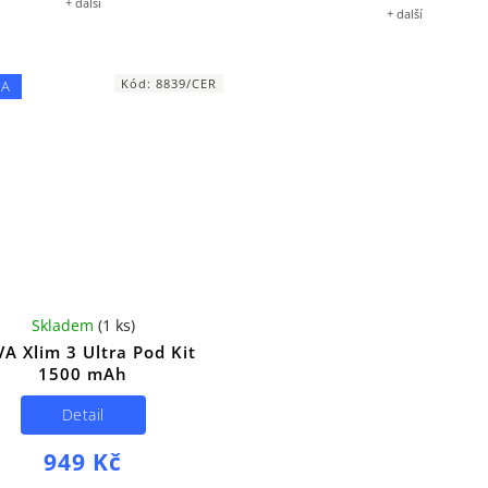
+ další
+ další
Kód:
8839/CER
KA
Skladem
(
1 ks
)
A Xlim 3 Ultra Pod Kit
1500 mAh
Detail
949 Kč