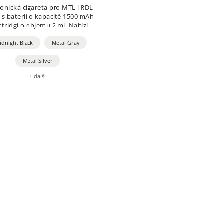
ronická cigareta pro MTL i RDL
 s baterií o kapacitě 1500 mAh
rtridgí o objemu 2 ml. Nabízí
matické i tlačítkové spínání,
až 30 W a čipset Super Pulse...
idnight Black
Metal Gray
Metal Silver
+ další