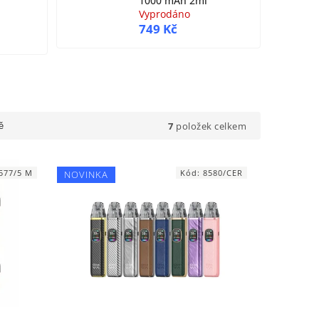
1000 mAh 2ml
Vyprodáno
749 Kč
7
položek celkem
ě
577/5 M
Kód:
8580/CER
NOVINKA