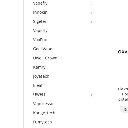
Vapefly
Innokin
Sigelei
Vapefly
VooPoo
GeekVape
OXV
Uwell Crown
Kamry
Joyetech
Eleaf
Elekt
UWELL
Po
pota
Vaporesso
man
dobí
Br
Kangertech
Fumytech