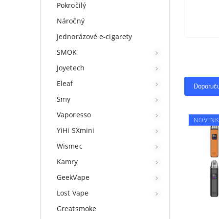
Pokročilý
Náročný
Jednorázové e-cigarety
SMOK
Joyetech
Eleaf
Doporuč
Smy
Vaporesso
NOVIN
YiHi SXmini
Wismec
Kamry
GeekVape
Lost Vape
Greatsmoke