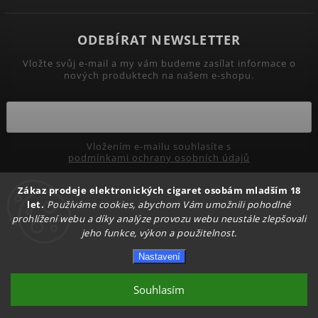
ODEBÍRAT NEWSLETTER
Vložte svůj e-mail a my vám budeme zasílat informace o
nových produktech na našem e-shopu.
Vložením e-mailu souhlasíte s
podmínkami ochrany osobních údajů
Zákaz prodeje elektronických cigaret osobám mladším 18
Přihlásit se
let.
Používáme cookies, abychom Vám umožnili pohodlné
prohlížení webu a díky analýze provozu webu neustále zlepšovali
jeho funkce, výkon a použitelnost.
Copyright 2026
PRIMADYM.CZ
. Všechna práva vyhrazena.
Nastavení
Upravit nastavení cookies
Vytvořil
Shoptet
| Design
Shoptak.cz.
Souhlasím