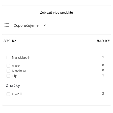
Zobrazit více produktů
Doporučujeme
Nejlevnější
839
Kč
849
Kč
Nejdražší
Nejprodávanější
1
Na skladě
Abecedně
0
Akce
0
Novinka
1
Tip
Značky
3
Uwell