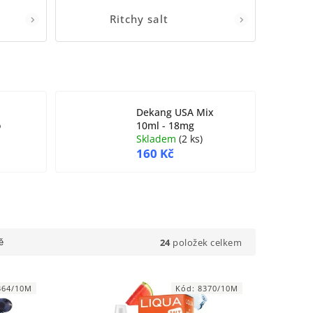
Ritchy salt
Dekang USA Mix
o
10ml - 18mg
Skladem
(
2 ks
)
160 Kč
24
položek celkem
ě
364/10M
Kód:
8370/10M