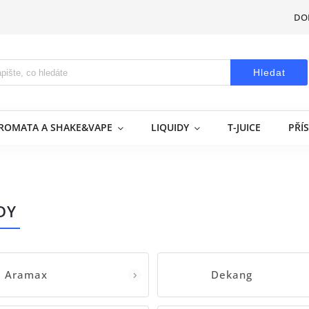
DO
Hledat
AROMATA A SHAKE&VAPE
LIQUIDY
T-JUICE
PŘÍ
DY
Aramax
Dekang