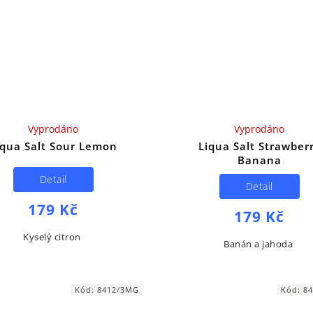
Vyprodáno
Vyprodáno
iqua Salt Sour Lemon
Liqua Salt Strawber
Banana
Detail
Detail
179 Kč
179 Kč
Kyselý citron
Banán a jahoda
Kód:
8412/3MG
Kód:
8