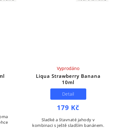
Vyprodáno
ml
Liqua Strawberry Banana
10ml
Detail
179 Kč
roma
Sladké a štavnaté jahody v
ehce
kombinaci s ještě sladším banánem.
.