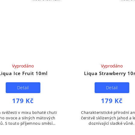
Vyprodáno
Vyprodáno
Liqua Ice Fruit 10ml
Liqua Strawberry 10
Detail
Detail
179 Kč
179 Kč
 svěžesti v mixu bohaté chuti
Charakteristické přírodní a
ího ovoce a silných mátových
čerstvě sklizených jahod a l
ů. S touto příjemnou směsí
doznívající sladké vůně
ěžující máty hravě zvládnete
jakýkoliv den.