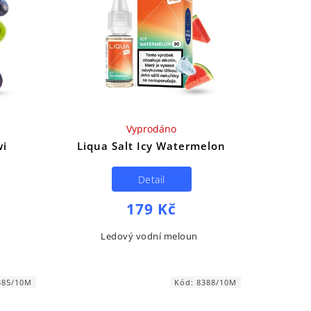
Vyprodáno
wi
Liqua Salt Icy Watermelon
Detail
179 Kč
Ledový vodní meloun
385/10M
Kód:
8388/10M