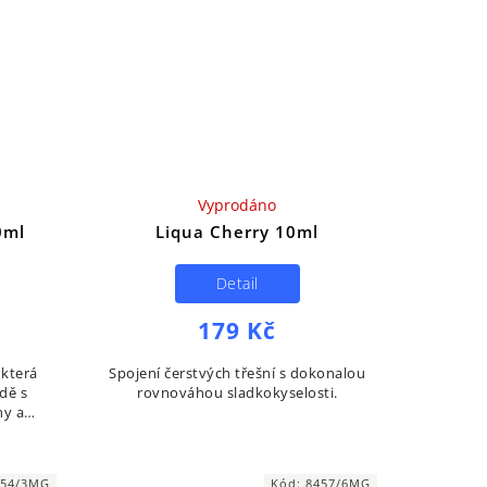
Vyprodáno
0ml
Liqua Cherry 10ml
Detail
179 Kč
 která
Spojení čerstvých třešní s dokonalou
dě s
rovnováhou sladkokyselosti.
ny a
454/3MG
Kód:
8457/6MG