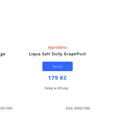
Vyprodáno
ngo
Liqua Salt Sicily Grapefruit
Detail
179 Kč
Grep a citrusy
as
400/10M
Kód:
8406/10M