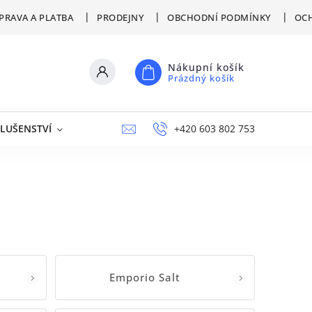
PRAVA A PLATBA
PRODEJNY
OBCHODNÍ PODMÍNKY
OCH
Nákupní košík
Prázdný košík
SLUŠENSTVÍ
VÝPRODEJ
NAPIŠTE NÁM
+420 603 802 753
PRODEJNY
Emporio Salt