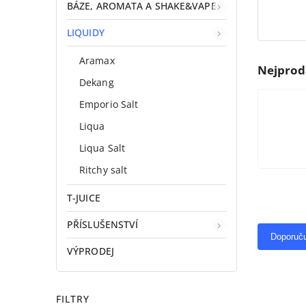
BÁZE, AROMATA A SHAKE&VAPE
LIQUIDY
Aramax
Nejprod
Dekang
Emporio Salt
Liqua
Liqua Salt
Ritchy salt
T-JUICE
PŘÍSLUŠENSTVÍ
Doporuč
VÝPRODEJ
FILTRY