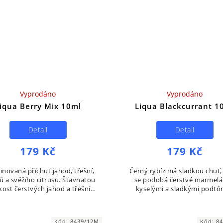
Vyprodáno
Vyprodáno
iqua Berry Mix 10ml
Liqua Blackcurrant 1
Detail
Detail
179 Kč
179 Kč
novaná příchuť jahod, třešní,
Černý rybíz má sladkou chuť,
ů a svěžího citrusu. Šťavnatou
se podobá čerstvé marmelá
kost čerstvých jahod a třešní
kyselými a sladkými podtó
ňuje výrazná a lehce nakyslá
čistou koncovkou.
uť citrusů, zatímco hrozny
dodávají...
Kód:
8439/12M
Kód:
8