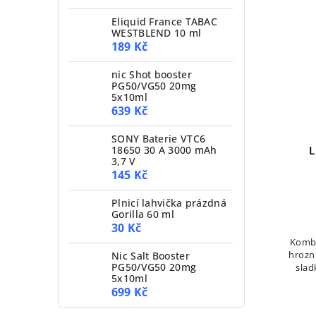
Eliquid France TABAC
WESTBLEND 10 ml
189 Kč
nic Shot booster
PG50/VG50 20mg
5x10ml
639 Kč
SONY Baterie VTC6
L
18650 30 A 3000 mAh
3,7 V
145 Kč
Plnicí lahvička prázdná
Gorilla 60 ml
30 Kč
Kombi
hrozn
Nic Salt Booster
PG50/VG50 20mg
slad
5x10ml
dopl
699 Kč
ch