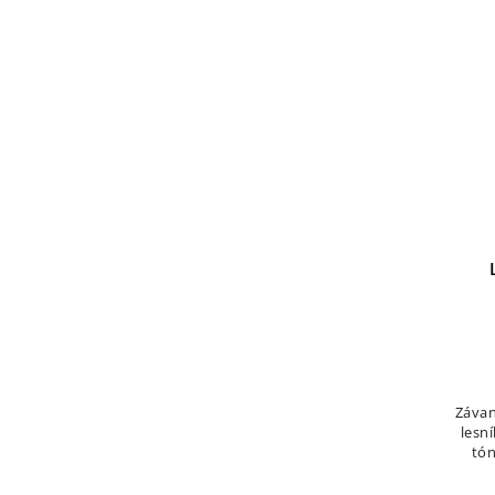
Závan
lesn
tón
osv