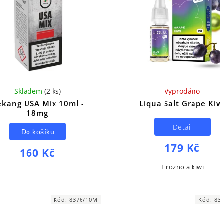
Skladem
(
2 ks
)
Vyprodáno
kang USA Mix 10ml -
Liqua Salt Grape Ki
18mg
Detail
Do košíku
179 Kč
160 Kč
Hrozno a kiwi
Kód:
8376/10M
Kód:
8