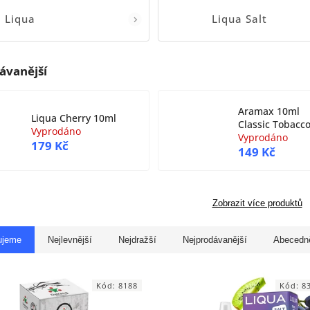
Liqua
Liqua Salt
ávanější
Aramax 10ml
Liqua Cherry 10ml
Classic Tobacc
Vyprodáno
Vyprodáno
179 Kč
149 Kč
Zobrazit více produktů
ujeme
Nejlevnější
Nejdražší
Nejprodávanější
Abecedn
Kód:
8188
Kód:
8