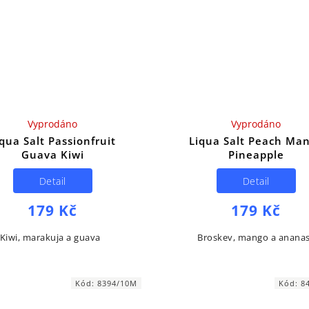
Vyprodáno
Vyprodáno
iqua Salt Passionfruit
Liqua Salt Peach Ma
Guava Kiwi
Pineapple
Detail
Detail
179 Kč
179 Kč
Kiwi, marakuja a guava
Broskev, mango a anan
Kód:
8394/10M
Kód:
8