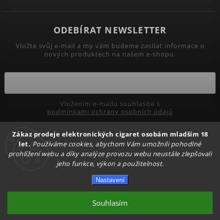
ODEBÍRAT NEWSLETTER
Vložte svůj e-mail a my vám budeme zasílat informace o
nových produktech na našem e-shopu.
Vložením e-mailu souhlasíte s
podmínkami ochrany osobních údajů
Přihlásit se
Zákaz prodeje elektronických cigaret osobám mladším 18
let.
Používáme cookies, abychom Vám umožnili pohodlné
prohlížení webu a díky analýze provozu webu neustále zlepšovali
jeho funkce, výkon a použitelnost.
Copyright 2026
PRIMADYM.CZ
. Všechna práva vyhrazena.
Nastavení
Upravit nastavení cookies
Vytvořil
Shoptet
| Design
Shoptak.cz.
Souhlasím