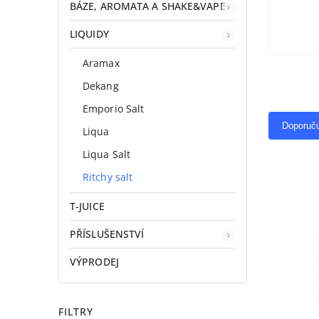
BÁZE, AROMATA A SHAKE&VAPE
LIQUIDY
Aramax
Dekang
Emporio Salt
Doporuč
Liqua
Liqua Salt
Ritchy salt
T-JUICE
PŘÍSLUŠENSTVÍ
VÝPRODEJ
FILTRY