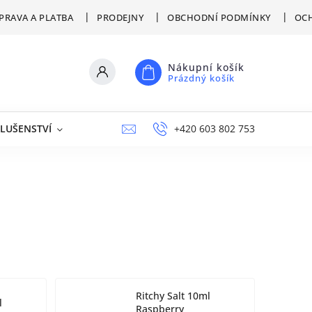
PRAVA A PLATBA
PRODEJNY
OBCHODNÍ PODMÍNKY
OCH
Nákupní košík
Prázdný košík
SLUŠENSTVÍ
VÝPRODEJ
NAPIŠTE NÁM
+420 603 802 753
PRODEJNY
Ritchy Salt 10ml
l
Raspberry