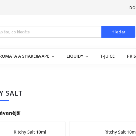
DO
Hledat
AROMATA A SHAKE&VAPE
LIQUIDY
T-JUICE
PŘÍ
Y SALT
ávanější
Ritchy Salt 10ml
Ritchy Salt 10m