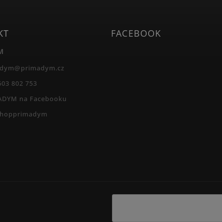
KT
FACEBOOK
M
adym
@
primadym.cz
603 802 753
ADYM na Facebooku
shopprimadym