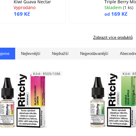
Kiwi Guava Nectar
Triple Berry Mi
Vyprodáno
Skladem
(
1 ks
)
169 Kč
169 Kč
od
Zobrazit více produktů
ujeme
Nejlevnější
Nejdražší
Nejprodávanější
Abecedn
Kód:
8505/10M
Kód:
8