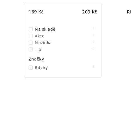
169
Kč
209
Kč
R
1
Na skladě
0
Akce
0
Novinka
0
Tip
Značky
5
Ritchy