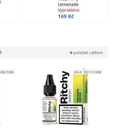
x
Lemonade
Vyprodáno
169 Kč
6
položek celkem
ě
508/10M
Kód:
8511/10M