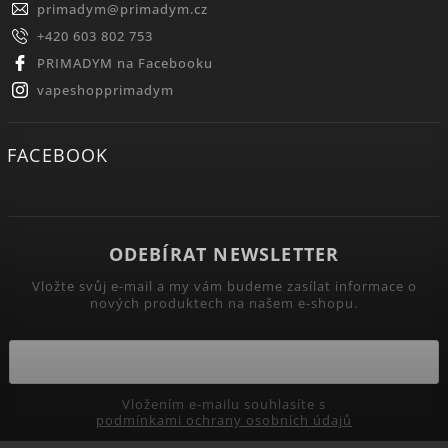
primadym
@
primadym.cz
+420 603 802 753
PRIMADYM na Facebooku
vapeshopprimadym
FACEBOOK
ODEBÍRAT NEWSLETTER
Vložte svůj e-mail a my vám budeme zasílat informace o
nových produktech na našem e-shopu.
Vložením e-mailu souhlasíte s
podmínkami ochrany osobních údajů