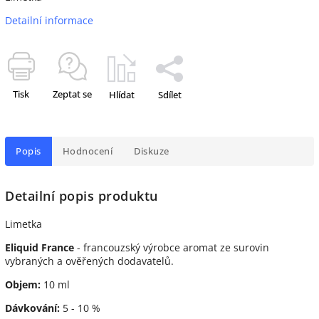
Detailní informace
Tisk
Zeptat se
Hlídat
Sdílet
Popis
Hodnocení
Diskuze
Detailní popis produktu
Limetka
Eliquid France
- francouzský výrobce aromat ze surovin
vybraných a ověřených dodavatelů.
Objem:
10 ml
Dávkování:
5 - 10 %