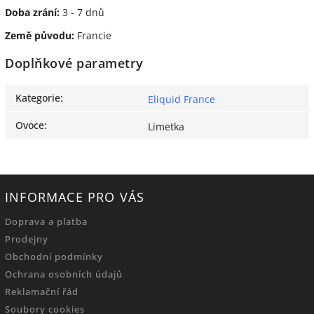
Doba zrání:
3 - 7 dnů
Země původu:
Francie
Doplňkové parametry
Kategorie
:
Eliquid France
Ovoce
:
Limetka
INFORMACE PRO VÁS
Doprava a platba
Prodejny
Obchodní podmínky
Ochrana osobních údajů
Reklamační řád
Soubory cookies