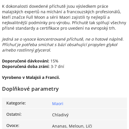
K dokonalosti dovedené příchutě jsou výsledkem práce
malajských expertů na míchání a francouzských profesionálů,
kteří značce Full Moon a sérii Maori zajistili ty nejlepší a
nejkvalitnější podmínky pro výrobu. Příchutě tak splňují všechny
přísné standardy a certifikace pro uvedení na evropský trh.
Jedná se o vysoce koncentrované příchutě, ne o hotové náplně.
Příchuť je potřeba smíchat s bází obsahující propylen glykol
a/nebo rostlinný glycerol.
Doporučené dávkování:
15%
Doporučená doba zrání:
3-7 dní
Vyrobeno v Malajsii a Francii.
Doplňkové parametry
Kategorie
:
Maori
Ostatní
:
Chladivý
Ovoce
:
Ananas, Meloun, Liči