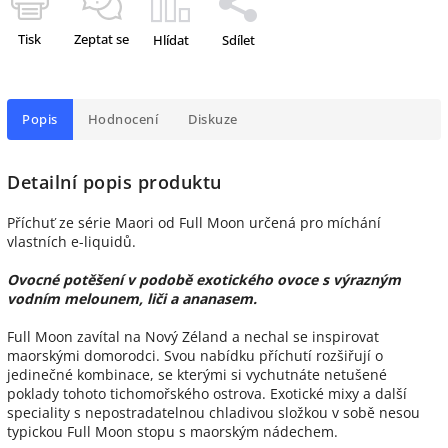
Tisk
Zeptat se
Hlídat
Sdílet
Popis
Hodnocení
Diskuze
Detailní popis produktu
Příchuť ze série Maori od Full Moon určená pro míchání
vlastních e-liquidů.
Ovocné potěšení v podobě exotického ovoce s výrazným
vodním melounem, liči a ananasem.
Full Moon zavítal na Nový Zéland a nechal se inspirovat
maorskými domorodci. Svou nabídku příchutí rozšiřují o
jedinečné kombinace, se kterými si vychutnáte netušené
poklady tohoto tichomořského ostrova. Exotické mixy a další
speciality s nepostradatelnou chladivou složkou v sobě nesou
typickou Full Moon stopu s maorským nádechem.