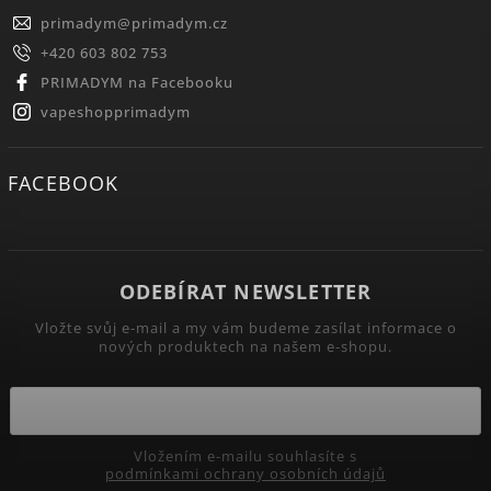
primadym
@
primadym.cz
+420 603 802 753
PRIMADYM na Facebooku
vapeshopprimadym
FACEBOOK
ODEBÍRAT NEWSLETTER
Vložte svůj e-mail a my vám budeme zasílat informace o
nových produktech na našem e-shopu.
Vložením e-mailu souhlasíte s
podmínkami ochrany osobních údajů