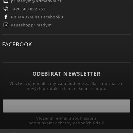
primadym
@
primadym.cz
+420 603 802 753
PRIMADYM na Facebooku
vapeshopprimadym
FACEBOOK
ODEBÍRAT NEWSLETTER
Vložte svůj e-mail a my vám budeme zasílat informace o
nových produktech na našem e-shopu.
Vložením e-mailu souhlasíte s
podmínkami ochrany osobních údajů