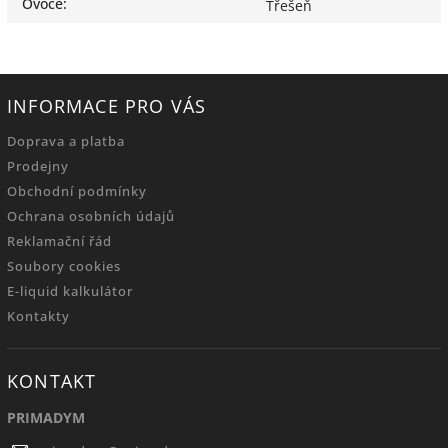
Ovoce
:
Třešeň
INFORMACE PRO VÁS
Doprava a platba
Prodejny
Obchodní podmínky
Ochrana osobních údajů
Reklamační řád
Soubory cookies
E-liquid kalkulátor
Kontakty
KONTAKT
PRIMADYM