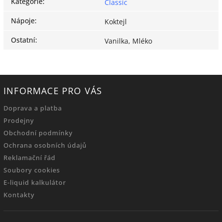
Kategorie
:
Classic
Nápoje
:
Koktejl
Ostatní
:
Vanilka, Mléko
INFORMACE PRO VÁS
Doprava a platba
Prodejny
Obchodní podmínky
Ochrana osobních údajů
Reklamační řád
Soubory cookies
E-liquid kalkulátor
Kontakty