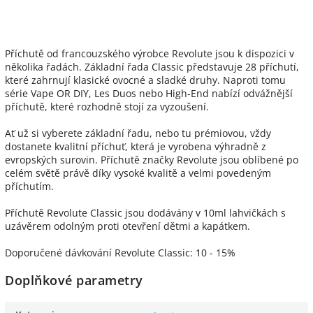
Příchutě od francouzského výrobce Revolute jsou k dispozici v
několika řadách. Základní řada Classic představuje 28 příchutí,
které zahrnují klasické ovocné a sladké druhy. Naproti tomu
série Vape OR DIY, Les Duos nebo High-End nabízí odvážnější
příchutě, které rozhodně stojí za vyzoušení.
Ať už si vyberete základní řadu, nebo tu prémiovou, vždy
dostanete kvalitní příchuť, která je vyrobena výhradně z
evropských surovin. Příchutě značky Revolute jsou oblíbené po
celém světě právě díky vysoké kvalitě a velmi povedeným
příchutím.
Příchutě Revolute Classic jsou dodávány v 10ml lahvičkách s
uzávěrem odolným proti otevření dětmi a kapátkem.
Doporučené dávkování Revolute Classic: 10 - 15%
Doplňkové parametry