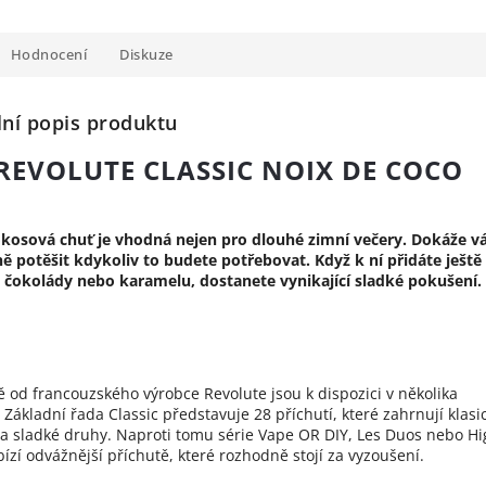
Hodnocení
Diskuze
lní popis produktu
REVOLUTE CLASSIC NOIX DE COCO
kosová chuť je vhodná nejen pro dlouhé zimní večery. Dokáže v
ě potěšit kdykoliv to budete potřebovat. Když k ní přidáte ještě
čokolády nebo karamelu, dostanete vynikající sladké pokušení.
ě od francouzského výrobce Revolute jsou k dispozici v několika
 Základní řada Classic představuje 28 příchutí, které zahrnují klasi
a sladké druhy. Naproti tomu série Vape OR DIY, Les Duos nebo Hi
ízí odvážnější příchutě, které rozhodně stojí za vyzoušení.