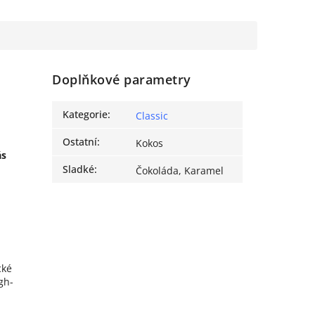
Doplňkové parametry
Kategorie
:
Classic
Ostatní
:
Kokos
ás
Sladké
:
Čokoláda, Karamel
cké
gh-