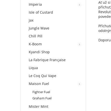
Ať už s
Imperia
příchuť
Revolut
Isle of Custard
povede
Jax
Příchut
Jungle Wave
odolným
Chill Pill
Doporuč
K-Boom
Kyandi Shop
La Fabrique Française
Liqua
Le Coq Qui Vape
Maison Fuel
Fighter Fuel
Graham Fuel
Mister Mint