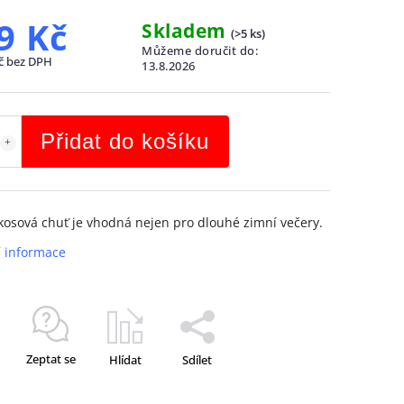
9 Kč
Skladem
(
>5 ks
)
Můžeme doručit do:
č bez DPH
13.8.2026
Přidat do košíku
kosová chuť je vhodná nejen pro dlouhé zimní večery.
í informace
Zeptat se
Hlídat
Sdílet