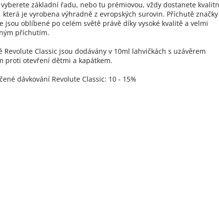
i vyberete základní řadu, nebo tu prémiovou, vždy dostanete kvalitn
, která je vyrobena výhradně z evropských surovin. Příchutě značky
e jsou oblíbené po celém světě právě díky vysoké kvalitě a velmi
ným příchutím.
ě Revolute Classic jsou dodávány v 10ml lahvičkách s uzávěrem
 proti otevření dětmi a kapátkem.
ené dávkování Revolute Classic: 10 - 15%