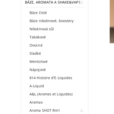
BÁZE, AROMATA A SHAKE&VAPE
Báze čisté
Báze nikotinové, boostery
Nikotinová sůl
Tabákové
Ovocné
Sladké
Mentolové
Nápojové
814 Histoire d'E-Liquides
A-Liquid
A&L (Aromes et Liquides)
Aramax
Aroma SHOT Rm1