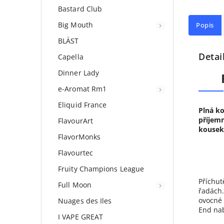
Bastard Club
Big Mouth
Popis
BLÄST
Detai
Capella
Dinner Lady
e-Aromat Rm1
Eliquid France
Plná ko
příjemn
FlavourArt
kousek 
FlavorMonks
Flavourtec
Fruity Champions League
Příchut
Full Moon
řadách.
ovocné 
Nuages des Iles
End nab
I VAPE GREAT