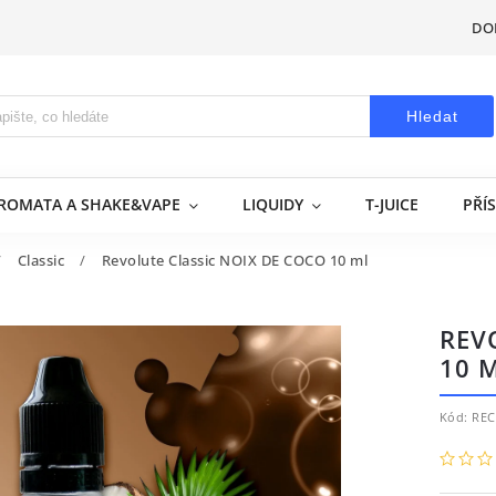
DO
Hledat
AROMATA A SHAKE&VAPE
LIQUIDY
T-JUICE
PŘÍ
/
Classic
/
Revolute Classic NOIX DE COCO 10 ml
REV
10 
Kód:
REC