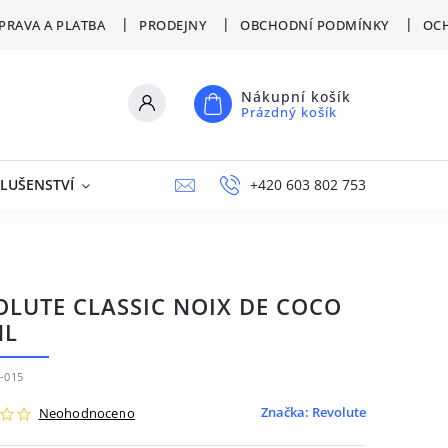
PRAVA A PLATBA
PRODEJNY
OBCHODNÍ PODMÍNKY
OCH
Nákupní košík
Prázdný košík
SLUŠENSTVÍ
VÝPRODEJ
NAPIŠTE NÁM
+420 603 802 753
PRODEJNY
OLUTE CLASSIC NOIX DE COCO
ML
-015
Značka:
Revolute
Neohodnoceno