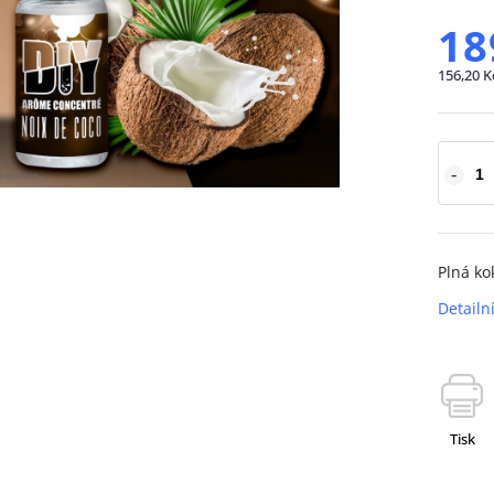
18
156,20 K
Plná ko
Detailn
Tisk