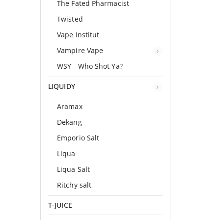
The Fated Pharmacist
Twisted
Vape Institut
Vampire Vape
WSY - Who Shot Ya?
LIQUIDY
Aramax
Dekang
Emporio Salt
Liqua
Liqua Salt
Ritchy salt
T-JUICE