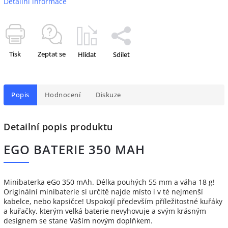
Detailní informace
Tisk
Zeptat se
Hlídat
Sdílet
Popis
Hodnocení
Diskuze
Detailní popis produktu
EGO BATERIE 350 MAH
Minibaterka eGo 350 mAh. Délka pouhých 55 mm a váha 18 g!
Originální minibaterie si určitě najde místo i v té nejmenší
kabelce, nebo kapsičce! Uspokojí především příležitostné kuřáky
a kuřačky, kterým velká baterie nevyhovuje a svým krásným
designem se stane Vaším novým doplňkem.