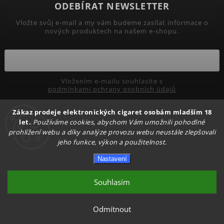
ODEBÍRAT NEWSLETTER
Vložte svůj e-mail a my vám budeme zasílat informace o
nových produktech na našem e-shopu.
Vložením e-mailu souhlasíte s
podmínkami ochrany osobních údajů
Zákaz prodeje elektronických cigaret osobám mladším 18
Přihlásit se
let.
Používáme cookies, abychom Vám umožnili pohodlné
prohlížení webu a díky analýze provozu webu neustále zlepšovali
jeho funkce, výkon a použitelnost.
Copyright 2026
PRIMADYM.CZ
. Všechna práva vyhrazena.
Nastavení
Upravit nastavení cookies
Vytvořil
Shoptet
| Design
Shoptak.cz.
Souhlasím
Odmítnout