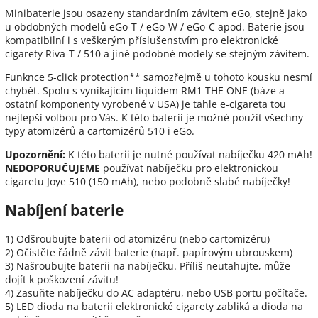
Minibaterie jsou osazeny standardním závitem eGo, stejně jako
u obdobných modelů eGo-T / eGo-W / eGo-C apod. Baterie jsou
kompatibilní i s veškerým příslušenstvím pro elektronické
cigarety Riva-T / 510 a jiné podobné modely se stejným závitem.
Funknce 5-click protection** samozřejmě u tohoto kousku nesmí
chybět. Spolu s vynikajícím liquidem RM1 THE ONE (báze a
ostatní komponenty vyrobené v USA) je tahle e-cigareta tou
nejlepší volbou pro Vás. K této baterii je možné použít všechny
typy atomizérů a cartomizérů 510 i eGo.
Upozornění:
K této baterii je nutné používat nabíječku 420 mAh!
NEDOPORUČUJEME
používat nabíječku pro elektronickou
cigaretu Joye 510 (150 mAh), nebo podobně slabé nabíječky!
Nabíjení baterie
1) Odšroubujte baterii od atomizéru (nebo cartomizéru)
2) Očistěte řádně závit baterie (např. papírovým ubrouskem)
3) Našroubujte baterii na nabíječku. Příliš neutahujte, může
dojít k poškození závitu!
4) Zasuňte nabíječku do AC adaptéru, nebo USB portu počítače.
5) LED dioda na baterii elektronické cigarety zabliká a dioda na