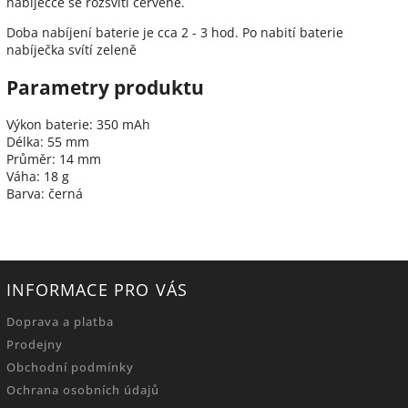
nabíječce se rozsvítí červeně.
Doba nabíjení baterie je cca 2 - 3 hod. Po nabití baterie
nabíječka svítí zeleně
Parametry produktu
Výkon baterie: 350 mAh
Délka: 55 mm
Průměr: 14 mm
Váha: 18 g
Barva: černá
INFORMACE PRO VÁS
Doprava a platba
Prodejny
Obchodní podmínky
Ochrana osobních údajů