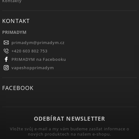
Kontakty
KONTAKT
PRIMADYM
primadym
@
primadym.cz
+420 603 802 753
PRIMADYM na Facebooku
vapeshopprimadym
FACEBOOK
ODEBÍRAT NEWSLETTER
Vložte svůj e-mail a my vám budeme zasílat informace o
nových produktech na našem e-shopu.