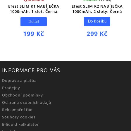
Efest SLIM K1 NABÍJEČKA
Efest SLIM K2 NABÍJEČKA
1000mAh, 1 slot, Černá
1000mAh, 2 sloty, Černá
Detail
Do košíku
199 Kč
299 Kč
INFORMACE PRO VÁS
Doprava a platba
Prodejny
Obchodní podmínky
Ochrana osobních údajů
Reklamační řád
Soubory cookies
E-liquid kalkulátor