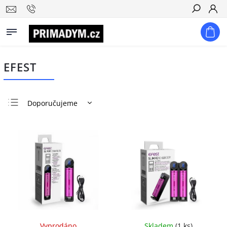
Hledat
EFEST
Doporučujeme
Nejlevnější
Nejdražší
Nejprodávanější
Abecedně
Vyprodáno
Skladem
(
1 ks
)