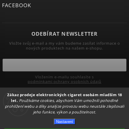
FACEBOOK
ODEBÍRAT NEWSLETTER
Vložte svůj e-mail a my vám budeme zasílat informace o
nových produktech na našem e-shopu.
Vložením e-mailu souhlasíte s
podmínkami ochrany osobních údajů
Zákaz prodeje elektronických cigaret osobám mladším 18
Přihlásit se
let.
Používáme cookies, abychom Vám umožnili pohodlné
prohlížení webu a díky analýze provozu webu neustále zlepšovali
jeho funkce, výkon a použitelnost.
Copyright 2026
PRIMADYM.CZ
. Všechna práva vyhrazena.
Nastavení
Upravit nastavení cookies